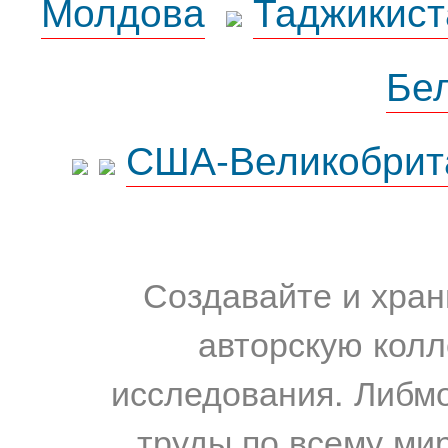
Молдова
Таджикист
Бе
США-Великобрит
Создавайте и хран
авторскую колл
исследования. Либм
труды по всему мир