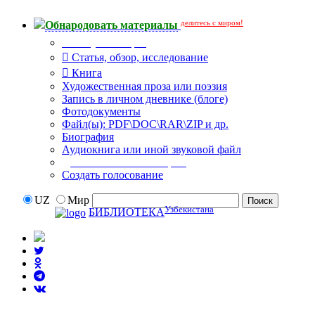
делитесь с миром!
Обнародовать материалы
Тип публикации
Статья, обзор, исследование
Книга
Художественная проза или поэзия
Запись в личном дневнике (блоге)
Фотодокументы
Файл(ы): PDF\DOC\RAR\ZIP и др.
Биография
Аудиокнига или иной звуковой файл
Дополнительные опции:
Создать голосование
UZ
Мир
Узбекистана
БИБЛИОТЕКА