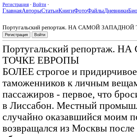
Регистрация
·
Войти
·
Главная
Авторы
Статьи
Книги
Фото
Файлы
Дневники
Би
Португальский репортаж. НА САМОЙ ЗАПАДНО
Регистрация
Войти
Португальский репортаж. 
ТОЧКЕ ЕВРОПЫ
БОЛЕЕ строгое и придирчивое
таможенников к личным веща
пассажиров - первое, что бро
в Лиссабон. Местный промыш
случайно оказавшийся моим п
возвращался из Москвы после д