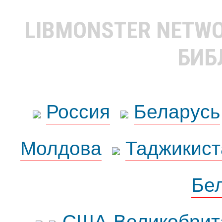
LIBMONSTER NETW
БИБ
Россия
Беларусь
Молдова
Таджикист
Бе
США-Великобрит