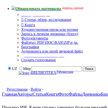
делитесь с миром!
Обнародовать материалы
Тип публикации
Статья, обзор, исследование
Книга
Художественная проза или поэзия
Запись в личном дневнике (блоге)
Фотодокументы
Файл(ы): PDF\DOC\RAR\ZIP и др.
Биография
Аудиокнига или иной звуковой файл
Дополнительные опции:
Создать голосование
UZ
Мир
Узбекистана
БИБЛИОТЕКА
Регистрация
·
Войти
·
Главная
Авторы
Статьи
Книги
Фото
Файлы
Дневники
Би
Прогноз ИИ. Какие страны завоюют больше медалей 