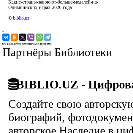
Какие-страны-завоюют-больше-медалей-на-
Олимпийских-играх-2026-года
©
biblio.uz
‹
›
Поделитесь материалом с друзьями
Партнёры Библиотеки
BIBLIO.UZ - Цифрова
Создайте свою авторскую
биографий, фотодокумент
авторское Наследие в ци