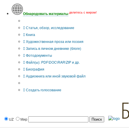
делитесь с миром!
Обнародовать материалы
Тип публикации
Статья, обзор, исследование
Книга
Художественная проза или поэзия
Запись в личном дневнике (блоге)
Фотодокументы
Файл(ы): PDF\DOC\RAR\ZIP и др.
Биография
Аудиокнига или иной звуковой файл
Дополнительные опции:
Создать голосование
UZ
Мир