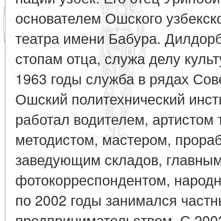
основателем Ошского узбекск
театра имени Бабура. Дилдор
стопам отца, служа делу культ
1963 годы служба в рядах Сов
Ошский политехнический инсти
работал водителем, артистом 
методистом, мастером, прора
заведующим складов, главны
фотокорреспондентом, народн
по 2002 годы занимался част
предпринимательством. С 2002