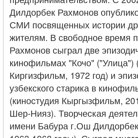
Дилдорбек Рахмонов опублико
СМИ посвященных истории дре
жителям. В свободное время 
Рахмонов сыграл две эпизодич
кинофильмах "Кочо" ("Улица") 
Киргизфильм, 1972 год) и эпи
узбекского старика в кинофил
(киностудия Кыргызфильм, 20
Шер-Нияз). Творческая деятел
имени Бабура г.Ош Дилдорбек