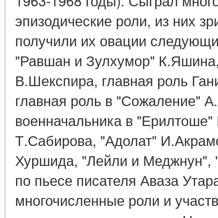
1963-1968 годы). Сыграл мног
эпизодические роли, из них з
получили их овации следующие
"Равшан и Зулхумор" К.Яшина,
В.Шекспира, главная роль Ган
главная роль в "Сожаление" А
военначальника в "Ерилтоше" 
Т.Сабирова, "Адолат" И.Акрам
Хуршида, "Лейли и Меджнун", 
по пьесе писателя Аваза Утар
многочисленные роли и участв