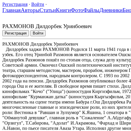
Регистрация
·
Войти
·
Главная
Авторы
Статьи
Книги
Фото
Файлы
Дневники
Би
РАХМОНОВ Дилдорбек Уринбоевич
Регистрация
Войти
РАХМОНОВ Дилдорбек Уринбоевич
Дилдорбек хаджи РАХМОНОВ Родился 11 марта 1941 года в г
узбек. Его отец Уринбой Рахмонов является основателем Ошско
Дилдорбек Рахмонов пошёл по стопам отца, служа делу культур
Советской армии. Окончил Ошский политехнический институт. 
театра, старшим методистом, мастером, прорабом, инженером
фотокорреспондентом, народным контролером. С 1993 по 2002
2002 года на пенсии. Дилдорбек Рахмонов опубликовал более
города Ош и ее жителям. В свободное время пишет стихи. Дилд
кинофильмах "Кочо" ("Улица") (киностудия Киргизфильм, 1972 
кинофильме "Курманжан датка" (киностудия Кыргызфильм, 201
деятельность на сцене театра имени Бабура г.Ош Дилдорбека Р
многочисленные главные и эпизодические роли, из них зрите
роли: Вестника в "Равшан и Зулхумор" К.Яшина, 1 сенатора в 
"Обманутой девушке", главная роль в "Сожаление" А.Абдугаф
"Орзигул", Т.Сабирова, "Адолат" И.Акрамова, "Фархад и Шир
А.Навои, по пьесе писателя Аваза Утара. Исполнял другие мн