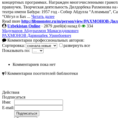
концертных программах. Награжден многочисленными грамотами
правнучек. Творческая деятельность Дилдорбека Рахмонова на
театра имени Бабура: 1957 год - Собир Абдулла “Алпамыш”, С
“Ойгул и Бах ...
Читать далее
Read more
http://libmonster.ru/m/person/view/РАХМОНОВ-Ди
Uzbekistan Online
·
2879 дней(я) назад
0
334
Мадумаров Абдурахмон Мамасиддикович
РАХМОНОВ Дарвишбек Уринбоевич
Комментарии профессиональных авторов:
Сортировка:
развернуть все
Показывать по:
Комментариев пока нет
Комментарии посетителей библиотеки
Действия
Подписаться
Имя:
E-mail: