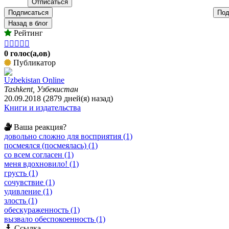
Подписаться
Под
Назад в блог
Рейтинг





0 голос(а,ов)
Публикатор
Uzbekistan Online
Tashkent, Узбекистан
20.09.2018 (2879 дней(я) назад)
Книги и издательства
Ваша реакция?
довольно сложно для восприятия (1)
посмеялся (посмеялась) (1)
со всем согласен (1)
меня вдохновило! (1)
грусть (1)
сочувствие (1)
удивление (1)
злость (1)
обескураженность (1)
вызвало обеспокоенность (1)
Ссылка