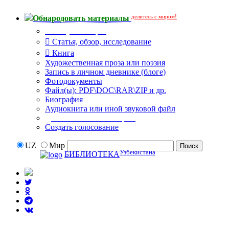
делитесь с миром!
Обнародовать материалы
Тип публикации
Статья, обзор, исследование
Книга
Художественная проза или поэзия
Запись в личном дневнике (блоге)
Фотодокументы
Файл(ы): PDF\DOC\RAR\ZIP и др.
Биография
Аудиокнига или иной звуковой файл
Дополнительные опции:
Создать голосование
UZ
Мир
Узбекистана
БИБЛИОТЕКА