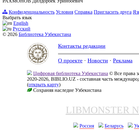
РАХМОНОВ Дилдорбек Уринбоевич
Конфиденциальность
Условия
Справка
Пригласить друга
Яз
Выбрать язык
English
Русский
© 2026
Библиотека Узбекистана
Контакты редакции
О проекте
·
Новости
·
Реклама
Цифровая библиотека Узбекистана
© Все права 
2020-2026, BIBLIO.UZ - составная часть междунар
(
открыть карту
)
Сохраняя наследие Узбекистана
LIBMONSTER 
Россия
Беларусь
У