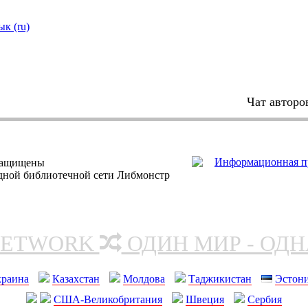
ык (ru)
Чат авторо
защищены
одной библиотечной сети Либмонстр
NETWORK
ОДИН МИР - ОД
краина
Казахстан
Молдова
Таджикистан
Эстон
США-Великобритания
Швеция
Сербия