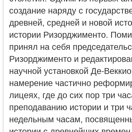
создание наряду с государст
древней, средней и новой исто
истории Ризорджименто. Поми
принял на себя председательс
Ризорджименто и редактирова
научной установкой Де-Веккио
намерение частично реформир
лицеях, где до сих пор три ча
преподаванию истории и три ч
недельным часам, посвященн
истории с древнейших времен д