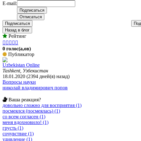
E-mail:
Подписаться
Под
Назад в блог
Рейтинг





0 голос(а,ов)
Публикатор
Uzbekistan Online
Tashkent, Узбекистан
18.01.2020 (2394 дней(я) назад)
Вопросы науки
николай владимирович попов
Ваша реакция?
довольно сложно для восприятия (1)
посмеялся (посмеялась) (1)
со всем согласен (1)
меня вдохновило! (1)
грусть (1)
сочувствие (1)
удивление (1)