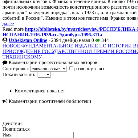
официальных кругов к Франко в течение войны. К июлю 1936 г
почти исключили возможность конституционного развития си
армии для "наведения порядка", как в 1923 г., или гражданско
событий в России". Именно в этом контексте имя Франко появил
далее
Read more
https://biblioteka.by/m/articles/view/РЕСПУ
ИСПАНИИ-1936-1939-гг-Эдинбург-1996-311-с
Uzbekistan Online
·
2394 дней(я) назад
0
344
НОВОЕ ФУНДАМЕНТАЛЬНОЕ ИЗДАНИЕ ПО ИСТОРИИ 
ПРИСУЖДЕНИЕ ГОСУДАРСТВЕННОЙ ПРЕМИИ РОССИЙС
ТИХВИНСКОМУ
Комментарии профессиональных авторов:
Сортировка:
развернуть все
Показывать по:
Комментариев пока нет
Комментарии посетителей библиотеки
Действия
Подписаться
Имя: