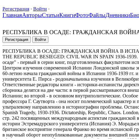
Регистрация
·
Войти
·
Главная
Авторы
Статьи
Книги
Фото
Файлы
Дневники
Би
РЕСПУБЛИКА В ОСАДЕ: ГРАЖДАНСКАЯ ВОЙНА В ИС
Регистрация
Войти
РЕСПУБЛИКА В ОСАДЕ: ГРАЖДАНСКАЯ ВОЙНА В ИСПАНИИ 19
THE REPUBLIC BESIEGED: CIVIL WAR IN SPAIN 1936-1939. Edi
осаде" - первый в серии книг, подготовленных факультетом исп
Центром изучения современной Испании Лондонской школы эк
60-летию начала гражданской войны в Испании 1936-1939 гг. 
университета Е. Пирса - родоначальника изучения в Великобр
Ответственные редакторы книги - историки-испанисты директ
сборника делятся на две части: в первой рассматриваются вн
Испании; во второй - в основном внутриполитические. Особое 
профессора Г. Саутворта - она носит полемический характер и 
ультралевому направлению в историографии проблемы. Останови
Spanish Tragedy, 1930-1936. Dictatorship, Republic, Chaos. London
стр. 242 посвященных международным аспектам гражданской в
истории Эстремадурского университета (Испания) Э. Морадье
британское восприятие генерала Франко во время испанской г
в научный оборот неопубликованные документы внешней пол