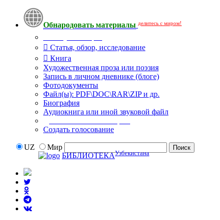
делитесь с миром!
Обнародовать материалы
Тип публикации
Статья, обзор, исследование
Книга
Художественная проза или поэзия
Запись в личном дневнике (блоге)
Фотодокументы
Файл(ы): PDF\DOC\RAR\ZIP и др.
Биография
Аудиокнига или иной звуковой файл
Дополнительные опции:
Создать голосование
UZ
Мир
Узбекистана
БИБЛИОТЕКА