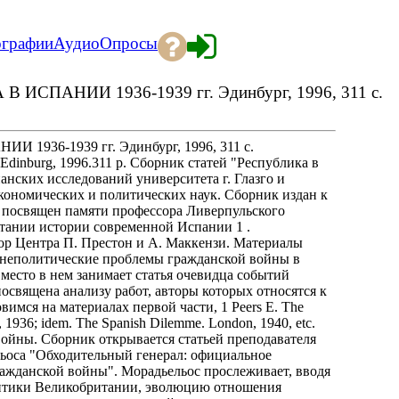
ографии
Аудио
Опросы
ПАНИИ 1936-1939 гг. Эдинбург, 1996, 311 с.
36-1939 гг. Эдинбург, 1996, 311 с.
nburg, 1996.311 p. Сборник статей "Республика в
анских исследований университета г. Глазго и
ономических и политических наук. Сборник издан к
и посвящен памяти профессора Ливерпульского
итании истории современной Испании 1 .
ор Центра П. Престон и А. Маккензи. Материалы
ешнеполитические проблемы гражданской войны в
место в нем занимает статья очевидца событий
посвящена анализу работ, авторы которых относятся к
мся на материалах первой части, 1 Peers Е. The
, 1936; idem. The Spanish Dilemme. London, 1940, etc.
ойны. Сборник открывается статьей преподавателя
льоса "Обходительный генерал: официальное
ражданской войны". Морадьельос прослеживает, вводя
итики Великобритании, эволюцию отношения