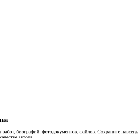
ана
 работ, биографий, фотодокументов, файлов. Сохраните навсегда
качестве автора.