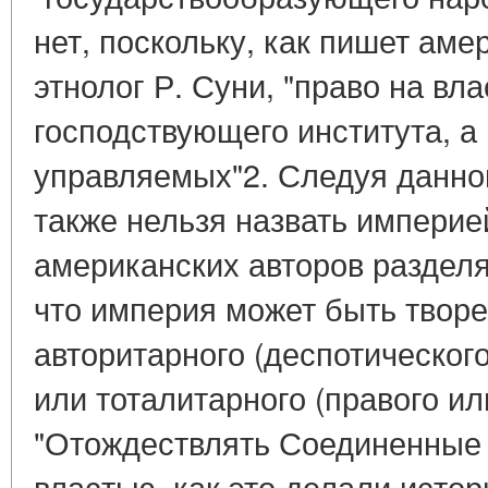
нет, поскольку, как пишет аме
этнолог Р. Суни, "право на вл
господствующего института, а 
управляемых"2. Следуя данн
также нельзя назвать империе
американских авторов раздел
что империя может быть твор
авторитарного (деспотического
или тоталитарного (правого ил
"Отождествлять Соединенные
властью, как это делали истор