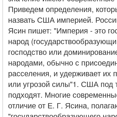
Приведем определения, котор
назвать США империей. Россий
Ясин пишет: "Империя - это го
народ (государствообразующи
господство или доминировани
народами, обычно с присоеди
расселения, и удерживает их 
или угрозой силы"1. США под 
подходят. Многие современны
отличие от Е. Г. Ясина, полага
"государствообразующего нар