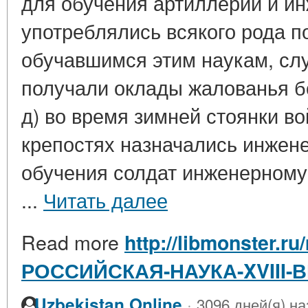
для обучения артиллерии и ин
употреблялись всякого рода 
обучавшимся этим наукам, сл
получали оклады жалованья б
д) во время зимней стоянки во
крепостях назначались инже
обучения солдат инженерному
...
Читать далее
Read more
http://libmonster.ru
РОССИЙСКАЯ-НАУКА-XVIII-
·
Uzbekistan Online
3096 дней(я) на