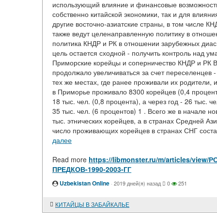
использующий влияние и финансовые возможности 
собственно китайской экономики, так и для влияни
другие восточно-азиатские страны, в том числе КН
также ведут целенаправленную политику в отношен
политика КНДР и РК в отношении зарубежных диас
цель остается сходной - получить контроль над у
Приморские корейцы и соперничество КНДР и РК В
продолжало увеличиваться за счет переселенцев -
тех же местах, где ранее проживали их родители, 
в Приморье проживало 8300 корейцев (0,4 процента
18 тыс. чел. (0,8 процента), а через год - 26 тыс. 
35 тыс. чел. (6 процентов) 1 . Всего же в начале
тыс. этнических корейцев, а в странах Средней Азии
число проживающих корейцев в странах СНГ составл
далее
Read more
https://libmonster.ru/m/articles/
ПРЕДКОВ-1990-2003-ГГ
Uzbekistan Online
·
2019 дней(я) назад
0
251
КИТАЙЦЫ В ЗАБАЙКАЛЬЕ