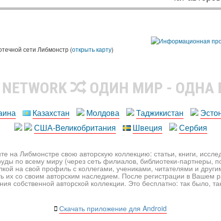
ы
отечной сети Либмонстр (
открыть карту
)
R NETWORK
ОДИН МИР - ОДНА
аина
Казахстан
Молдова
Таджикистан
Эсто
США-Великобритания
Швеция
Сербия
те на Либмонстре свою авторскую коллекцию: статьи, книги, иссл
уды по всему миру (через сеть филиалов, библиотеки-партнеры, по
лкой на свой профиль с коллегами, учениками, читателями и друг
ь их со своим авторским наследием. После регистрации в Вашем 
ия собственной авторской коллекции. Это бесплатно: так было, так 
Скачать приложение для Android