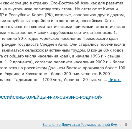
своих хуацяо в странах Юго-Восточной Азии как для развития
я на внутреннюю политику этих стран. Не отстают от Китая и
ДР и Республика Корея (РК), которые, соперничая друг с другом,
ии зарубежных корейцев и, в частности, российских. Хотя
пор отличается своими тактическими приемами, стратегическая
мами и настроением своих зарубежных соотечественников. 1.
 течение 90-х годов корейское население Приморского края
 граждан государств Средней Азии. Они старались поселиться в
и заниматься сельскохозяйственным трудом. В конце 80-х годов
 от общего числа населения края), в начале 1996 г. - свыше
чел. (1,2 процента), согласно переписи населения 2002 г. - более
 нового века на российском Дальнем Востоке проживало более 100
, Украине и Казахстане - более 300 тыс. человек. В 2001 г.
яло: Таджикистан - 1700 чел.; Украина - 20 тыс. че ...
Читать
view/РОССИЙСКИЕ-КОРЕЙЦЫ-И-ИХ-СВЯЗИ-С-РОДИНОЙ-
Заявление Депутатам Государственной Думы Российской Федерации 7-го созыва, имеющим отношение к рассмотрению законопроектов 208161-6 от 18.01.2013 и 1101780-6 от 17.06.2016