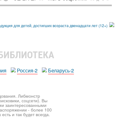
 БИБЛИОТЕКА
ния
Россия-2
Беларусь-2
едования. Либмонстр
исковики, соцсети). Вы
ими заинтересованными
распоряжении - более 100
есть и так будет всегда.