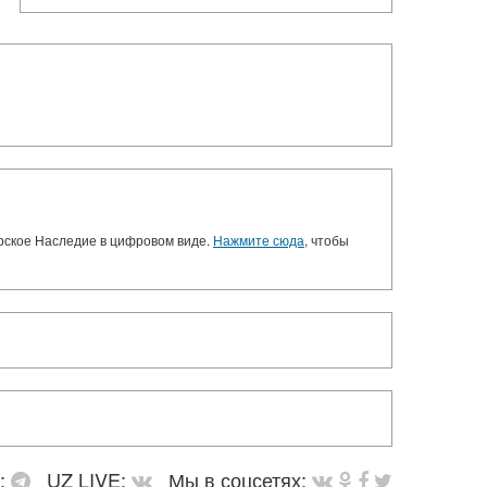
орское Наследие в цифровом виде.
Нажмите сюда
, чтобы
в:
UZ LIVE:
Мы в соцсетях: