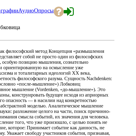
ографии
Аудио
Опросы
обковица
как философский метод Концепция «размышления
редставляет собой не просто один из философских
а, особую позицию мышления, сознательно
 и ориентированную на осмысление уже
рксизма и тоталитарных идеологий XX века,
ретность философского разума. Сущность Nachdenken:
дословно «после-мышление») Лобковиц
вное мышление (Vordenken, «до-мышление»). Это
коны, конструировать будущее исходя из априорных
 Его опасность — в насилии над конкретностью
а абстрактной моделью. Аналитическое мышление
науки: разложение целого на части, поиск причинно-
нимания смысла событий, их значения для человека.
ление того, что уже произошло, с целью понять не
ние, которое: Принимает событие как данность, не
му. Уважает свободу участников события, признавая,