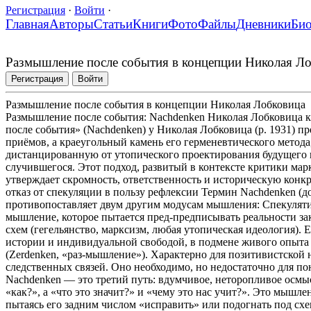
Регистрация
·
Войти
·
Главная
Авторы
Статьи
Книги
Фото
Файлы
Дневники
Би
Размышление после события в концепции Николая Л
Регистрация
Войти
Размышление после события в концепции Николая Лобковица
Размышление после события: Nachdenken Николая Лобковица 
после события» (Nachdenken) у Николая Лобковица (р. 1931) п
приёмов, а краеугольный камень его герменевтического метод
дистанцированную от утопического проектирования будущего
случившегося. Этот подход, развитый в контексте критики ма
утверждает скромность, ответственность и историческую конк
отказ от спекуляции в пользу рефлексии Термин Nachdenken (
противопоставляет двум другим модусам мышления: Спекуляти
мышление, которое пытается пред-предписывать реальности за
схем (гегельянство, марксизм, любая утопическая идеология).
истории и индивидуальной свободой, в подмене живого опыт
(Zerdenken, «раз-мышление»). Характерно для позитивистской 
следственных связей. Оно необходимо, но недостаточно для по
Nachdenken — это третий путь: вдумчивое, неторопливое осмыс
«как?», а «что это значит?» и «чему это нас учит?». Это мышле
пытаясь его задним числом «исправить» или подогнать под схе