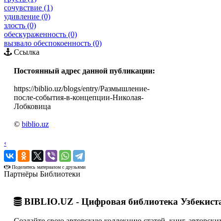
сочувствие (1)
удивление (0)
злость (0)
обескураженность (0)
вызвало обеспокоенность (0)
Ссылка
Постоянный адрес данной публикации:
https://biblio.uz/blogs/entry/Размышление-
после-события-в-концепции-Николая-
Лобковица
©
biblio.uz
‹
›
Поделитесь материалом с друзьями
Партнёры Библиотеки
BIBLIO.UZ - Цифровая библиотека Узбекист
Создайте свою авторскую коллекцию статей, книг, авторских