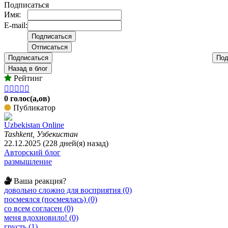
Подписаться
Имя:
E-mail:
Подписаться
Под
Назад в блог
Рейтинг





0 голос(а,ов)
Публикатор
Uzbekistan Online
Tashkent, Узбекистан
22.12.2025 (228 дней(я) назад)
Авторский блог
размышление
Ваша реакция?
довольно сложно для восприятия (0)
посмеялся (посмеялась) (0)
со всем согласен (0)
меня вдохновило! (0)
грусть (1)