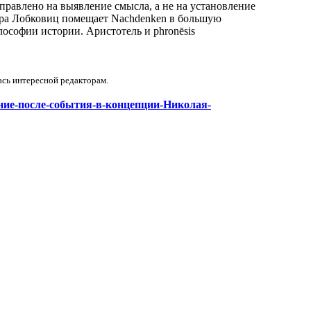
правлено на выявление смысла, а не на установление
мера Лобковиц помещает Nachdenken в большую
ософии истории. Аристотель и phronēsis
ась интересной редакторам.
шление-после-события-в-концепции-Николая-