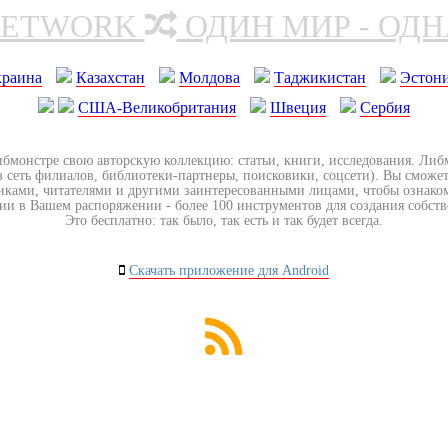
NETWORK
ОДИН МИР - ОД
краина
Казахстан
Молдова
Таджикистан
Эстон
США-Великобритания
Швеция
Сербия
ибмонстре свою авторскую коллекцию: статьи, книги, исследования. Ли
з сеть филиалов, библиотеки-партнеры, поисковики, соцсети). Вы сможет
иками, читателями и другими заинтересованными лицами, чтобы ознако
ии в Вашем распоряжении - более 100 инструментов для создания собст
Это бесплатно: так было, так есть и так будет всегда.
Скачать приложение для Android