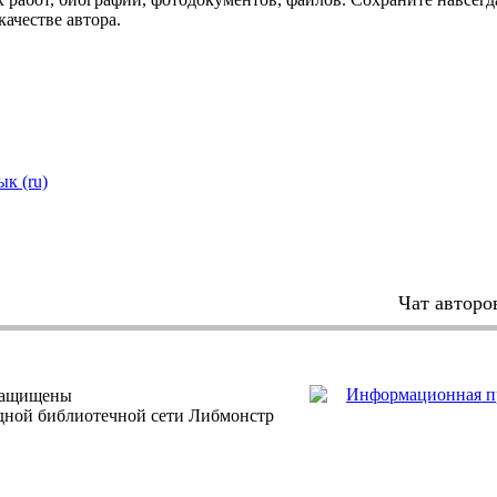
качестве автора.
ык (ru)
Чат авторо
защищены
одной библиотечной сети Либмонстр