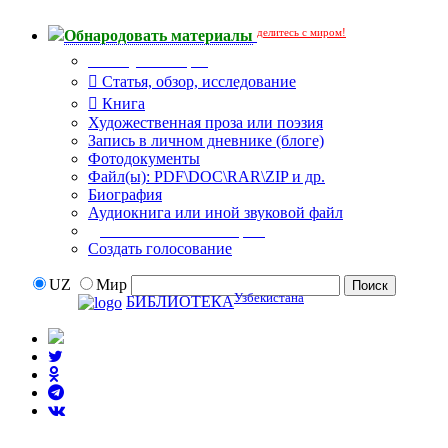
делитесь с миром!
Обнародовать материалы
Тип публикации
Статья, обзор, исследование
Книга
Художественная проза или поэзия
Запись в личном дневнике (блоге)
Фотодокументы
Файл(ы): PDF\DOC\RAR\ZIP и др.
Биография
Аудиокнига или иной звуковой файл
Дополнительные опции:
Создать голосование
UZ
Мир
Узбекистана
БИБЛИОТЕКА