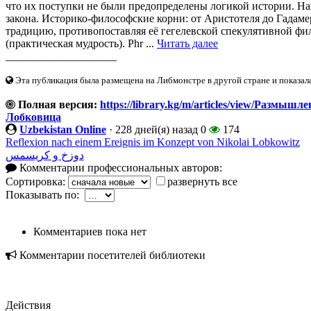
что их поступки не были предопределены логикой истории. На
закона. Историко-философские корни: от Аристотеля до Гада
традицию, противопоставляя её гегелевской спекулятивной фил
(практическая мудрость). Phr ...
Читать далее
____________________
Эта публикация была размещена на Либмонстре в другой стране и показал
Полная версия:
https://library.kg/m/articles/view/Размы
Лобковица
Uzbekistan Online
·
228 дней(я) назад
0
174
Reflexion nach einem Ereignis im Konzept von Nikolai Lobkowitz
دوزخ و کریسمس
Комментарии профессиональных авторов:
Сортировка:
развернуть все
Показывать по:
Комментариев пока нет
Комментарии посетителей библиотеки
Действия