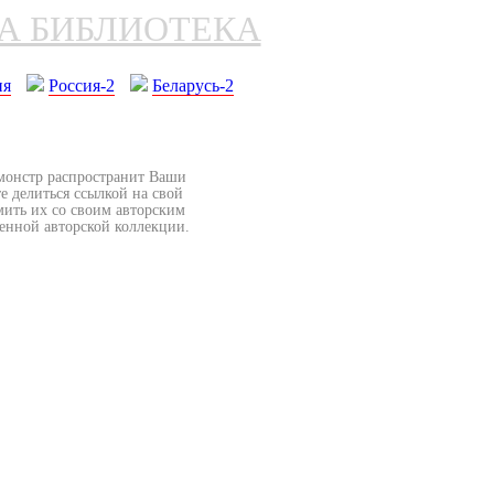
НА БИБЛИОТЕКА
ия
Россия-2
Беларусь-2
бмонстр распространит Ваши
е делиться ссылкой на свой
мить их со своим авторским
венной авторской коллекции.