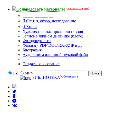
делитесь с миром!
Обнародовать материалы
Тип публикации
Статья, обзор, исследование
Книга
Художественная проза или поэзия
Запись в личном дневнике (блоге)
Фотодокументы
Файл(ы): PDF\DOC\RAR\ZIP и др.
Биография
Аудиокнига или иной звуковой файл
Дополнительные опции:
Создать голосование
UZ
Мир
Узбекистана
БИБЛИОТЕКА