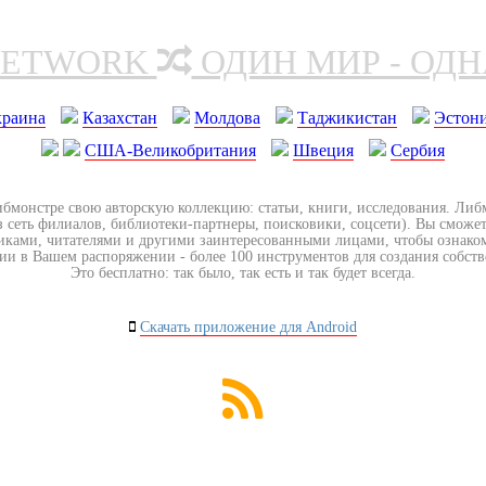
NETWORK
ОДИН МИР - ОД
краина
Казахстан
Молдова
Таджикистан
Эстон
США-Великобритания
Швеция
Сербия
ибмонстре свою авторскую коллекцию: статьи, книги, исследования. Ли
з сеть филиалов, библиотеки-партнеры, поисковики, соцсети). Вы сможет
иками, читателями и другими заинтересованными лицами, чтобы ознако
ии в Вашем распоряжении - более 100 инструментов для создания собст
Это бесплатно: так было, так есть и так будет всегда.
Скачать приложение для Android