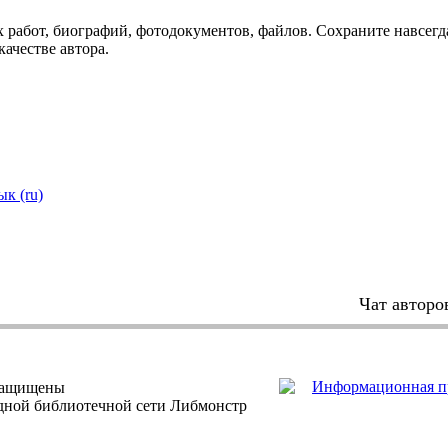
 работ, биографий, фотодокументов, файлов. Сохраните навсегда
качестве автора.
ык (ru)
Чат авторо
защищены
одной библиотечной сети Либмонстр