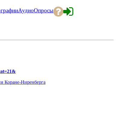
ографии
Аудио
Опросы
cat=21&
ии Коране-Ниренберга