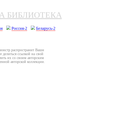
НА БИБЛИОТЕКА
ия
Россия-2
Беларусь-2
бмонстр распространит Ваши
е делиться ссылкой на свой
мить их со своим авторским
венной авторской коллекции.