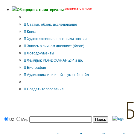
делитесь с миром!
Обнародовать материалы
Тип публикации
Статья, обзор, исследование
Книга
Художественная проза или поэзия
Запись в личном дневнике (блоге)
Фотодокументы
Файл(ы): PDF\DOC\RAR\ZIP и др.
Биография
Аудиокнига или иной звуковой файл
Дополнительные опции:
Создать голосование
UZ
Мир