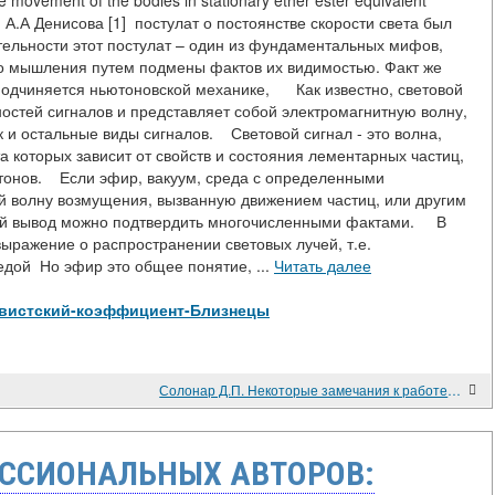
he movement of the bodies in stationary ether ester equivalent
 А.А Денисова [1] постулат о постоянстве скорости света был
ельности этот постулат – один из фундаментальных мифов,
го мышления путем подмены фактов их видимостью. Факт же
 подчиняется ньютоновской механике, Как известно, световой
ностей сигналов и представляет собой электромагнитную волну,
 и остальные виды сигналов. Световой сигнал - это волна,
а которых зависит от свойств и состояния лементарных частиц,
отонов. Если эфир, вакуум, среда с определенными
ой волну возмущения, вызванную движением частиц, или другим
ой вывод можно подтвердить многочисленными фактами. В
выражение о распространении световых лучей, т.е.
едой Но эфир это общее понятие, ...
Читать далее
елятивистский-коэффициент-Близнецы
Солонар Д.П. Некоторые замечания к работе А. Эйнштейна «К электродинамике движущихся тел»
ССИОНАЛЬНЫХ АВТОРОВ: