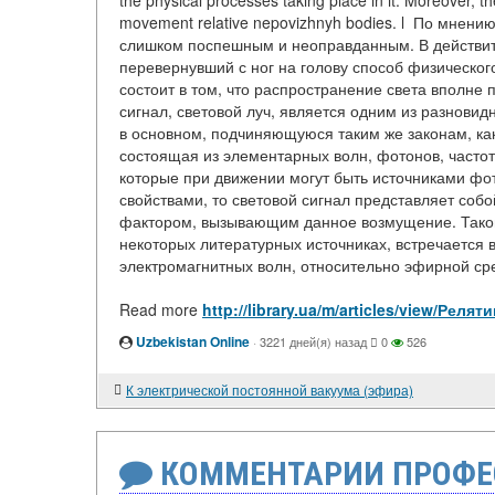
the physical processes taking place in it. Moreover, t
movement relative nepovizhnyh bodies. l По мнению
слишком поспешным и неоправданным. В действит
перевернувший с ног на голову способ физическо
состоит в том, что распространение света вполне
сигнал, световой луч, является одним из разновид
в основном, подчиняющуюся таким же законам, как
состоящая из элементарных волн, фотонов, частот
которые при движении могут быть источниками ф
свойствами, то световой сигнал представляет соб
фактором, вызывающим данное возмущение. Так
некоторых литературных источниках, встречается 
электромагнитных волн, относительно эфирной ср
Read more
http://library.ua/m/articles/view/Р
Uzbekistan Online
·
3221 дней(я) назад
0
526
К электрической постоянной вакуума (эфира)
КОММЕНТАРИИ ПРОФЕ