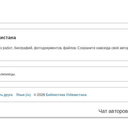
кистана
ких работ, биографий, фотодокументов, файлов. Сохраните навсегда своё авт
Близнецы.
ть друга
Язык (ru)
© 2026
Библиотека Узбекистана
Чат авторо