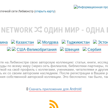
ы
отечной сети Либмонстр (
открыть карту
)
R NETWORK
ОДИН МИР - ОДНА
аина
Казахстан
Молдова
Таджикистан
Эсто
США-Великобритания
Швеция
Сербия
те на Либмонстре свою авторскую коллекцию: статьи, книги, иссл
уды по всему миру (через сеть филиалов, библиотеки-партнеры, по
лкой на свой профиль с коллегами, учениками, читателями и друг
ь их со своим авторским наследием. После регистрации в Вашем 
ия собственной авторской коллекции. Это бесплатно: так было, так 
Скачать приложение для Android