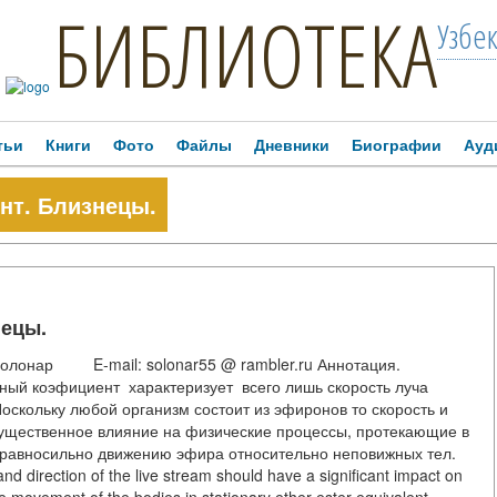
БИБЛИОТЕКА
Узбе
тьи
Книги
Фото
Файлы
Дневники
Биографии
Ауд
нт. Близнецы.
нецы.
олонар E-mail: solonar55 @ rambler.ru Аннотация.
ный коэфициент характеризует всего лишь скорость луча
кольку любой организм состоит из эфиронов то скорость и
существенное влияние на физические процессы, протекающие в
 равносильно движению эфира относительно неповижных тел.
nd direction of the live stream should have a significant impact on