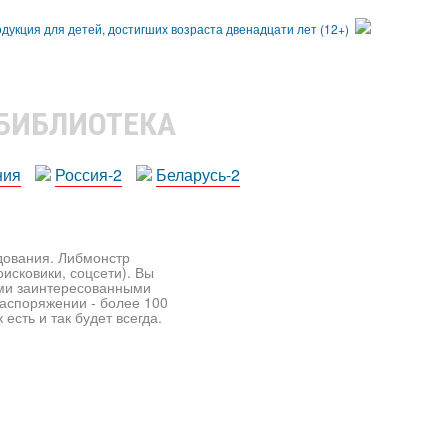
 БИБЛИОТЕКА
ния
Россия-2
Беларусь-2
едования. Либмонстр
исковики, соцсети). Вы
ими заинтересованными
распоряжении - более 100
есть и так будет всегда.