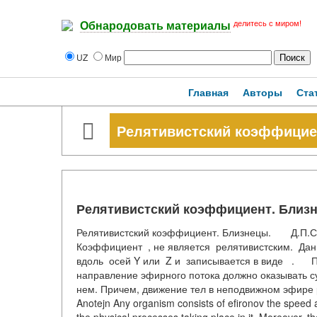
делитесь с миром!
Обнародовать материалы
UZ
Мир
Главная
Авторы
Ста
Релятивистский коэффицие
Релятивистский коэффициент. Близ
Релятивистский коэффициент. Близнецы. Д.П.С
Коэффициент , не является релятивистским. Дан
вдоль осей Y или Z и записывается в виде . Пос
направление эфирного потока должно оказывать 
нем. Причем, движение тел в неподвижном эфире
Anotejn Any organism consists of efironov the speed a