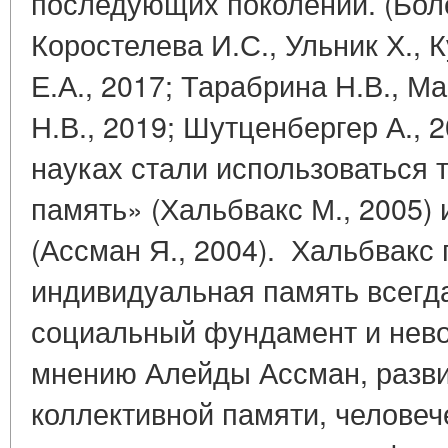
последующих поколений. (Боле
Коростелева И.С., Ульник Х., 
Е.А., 2017; Тарабрина Н.В., М
Н.В., 2019; Шутценбергер А.,
науках стали использоваться
память» (Хальбвакс М., 2005) 
(Ассман Я., 2004). Хальбвакс 
индивидуальная память всегд
социальный фундамент и нево
мнению Алейды Ассман, разв
коллективной памяти, человеч