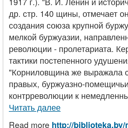
1917 г.). "В. И. Ленин и истори
др. стр. 140 щины, отмечает о
создания союза крупной бурж
мелкой буржуазии, направленн
революции - пролетариата. К
тактики постепенного удушен
"Корниловщина же выражала 
правых, буржуазно-помещичьих
контрреволюции к немедленны
Читать далее
Read more
http://biblioteka.by