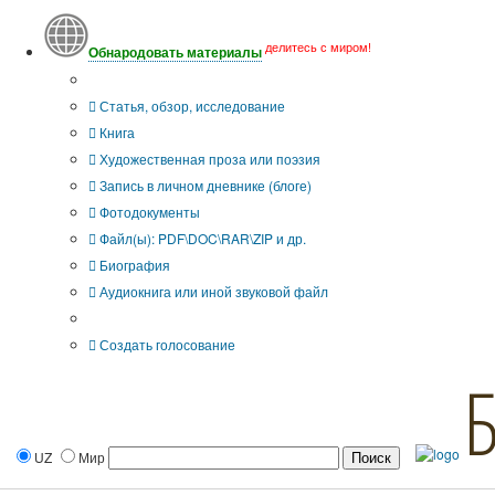
делитесь с миром!
Обнародовать материалы
Тип публикации
Статья, обзор, исследование
Книга
Художественная проза или поэзия
Запись в личном дневнике (блоге)
Фотодокументы
Файл(ы): PDF\DOC\RAR\ZIP и др.
Биография
Аудиокнига или иной звуковой файл
Дополнительные опции:
Создать голосование
UZ
Мир