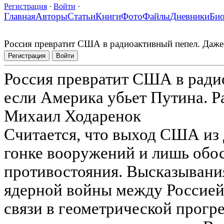
Регистрация
·
Войти
·
Главная
Авторы
Статьи
Книги
Фото
Файлы
Дневники
Би
Россия превратит США в радиоактивный пепел. Даже 
Регистрация
Войти
Россия превратит США в ради
если Америка убьет Путина. Р
Михаил Ходаренок
Считается, что выход США из
гонке вооружений и лишь обос
противостояния. Высказывани
ядерной войны между Россией
связи в геометрической прогр