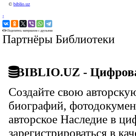
©
biblio.uz
‹
›
Поделитесь материалом с друзьями
Партнёры Библиотеки
BIBLIO.UZ - Цифрова
Создайте свою авторскую
биографий, фотодокумент
авторское Наследие в ци
зарегистрироваться в кач