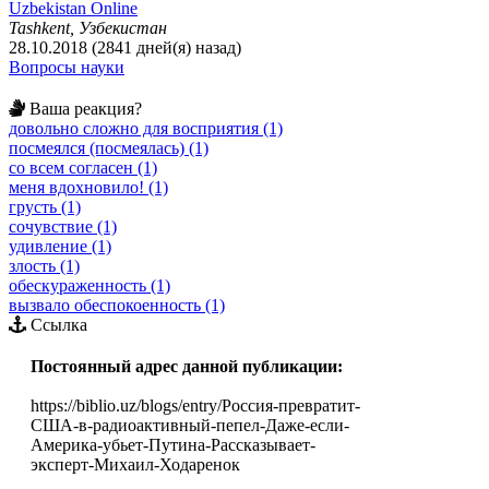
Uzbekistan Online
Tashkent, Узбекистан
28.10.2018 (2841 дней(я) назад)
Вопросы науки
Ваша реакция?
довольно сложно для восприятия (1)
посмеялся (посмеялась) (1)
со всем согласен (1)
меня вдохновило! (1)
грусть (1)
сочувствие (1)
удивление (1)
злость (1)
обескураженность (1)
вызвало обеспокоенность (1)
Ссылка
Постоянный адрес данной публикации:
https://biblio.uz/blogs/entry/Россия-превратит-
США-в-радиоактивный-пепел-Даже-если-
Америка-убьет-Путина-Рассказывает-
эксперт-Михаил-Ходаренок