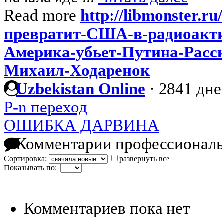
Read more
http://libmonster.ru
превратит-США-в-радиоакти
Америка-убьет-Путина-Расск
Михаил-Ходаренок
Uzbekistan Online
·
2841 дне
P-n переход
ОШИБКА ДАРВИНА
Комментарии профессиональ
Сортировка:
развернуть все
Показывать по:
Комментариев пока нет