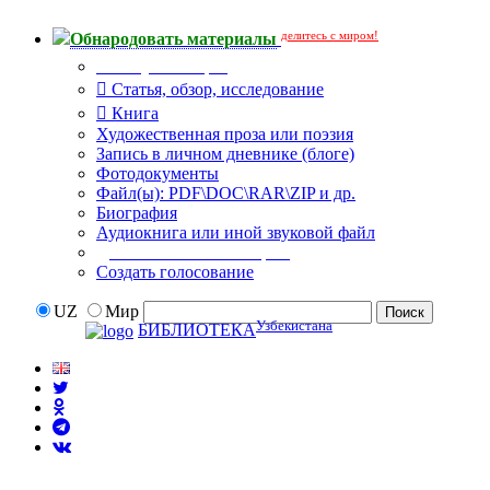
делитесь с миром!
Обнародовать материалы
Тип публикации
Статья, обзор, исследование
Книга
Художественная проза или поэзия
Запись в личном дневнике (блоге)
Фотодокументы
Файл(ы): PDF\DOC\RAR\ZIP и др.
Биография
Аудиокнига или иной звуковой файл
Дополнительные опции:
Создать голосование
UZ
Мир
Узбекистана
БИБЛИОТЕКА