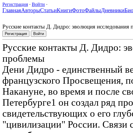
Регистрация
·
Войти
·
Главная
Авторы
Статьи
Книги
Фото
Файлы
Дневники
Би
Русские контакты Д. Дидро: эволюция исследования
Регистрация
Войти
Русские контакты Д. Дидро: э
проблемы
Дени Дидро - единственный в
французского Просвещения, п
Накануне, во время и после с
Петербурге1 он создал ряд пр
свидетельствующих о его глуб
"цивилизации" России. Связи с