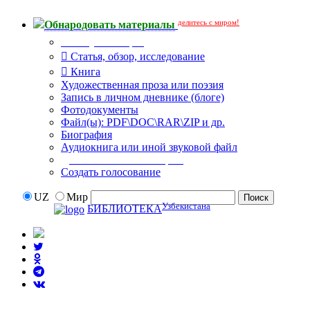
делитесь с миром!
Обнародовать материалы
Тип публикации
Статья, обзор, исследование
Книга
Художественная проза или поэзия
Запись в личном дневнике (блоге)
Фотодокументы
Файл(ы): PDF\DOC\RAR\ZIP и др.
Биография
Аудиокнига или иной звуковой файл
Дополнительные опции:
Создать голосование
UZ
Мир
Узбекистана
БИБЛИОТЕКА