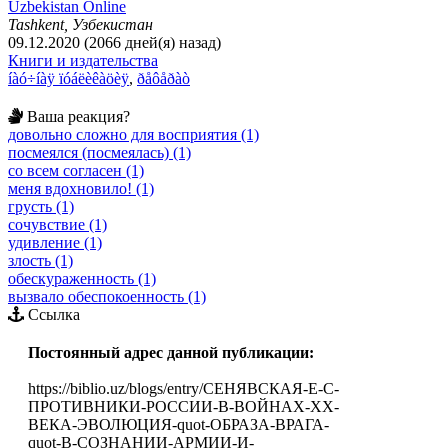
Uzbekistan Online
Tashkent, Узбекистан
09.12.2020 (2066 дней(я) назад)
Книги и издательства
íàó÷íàÿ ïóáëèêàöèÿ
,
ðåôåðàò
Ваша реакция?
довольно сложно для восприятия (1)
посмеялся (посмеялась) (1)
со всем согласен (1)
меня вдохновило! (1)
грусть (1)
сочувствие (1)
удивление (1)
злость (1)
обескураженность (1)
вызвало обеспокоенность (1)
Ссылка
Постоянный адрес данной публикации:
https://biblio.uz/blogs/entry/СЕНЯВСКАЯ-Е-С-
ПРОТИВНИКИ-РОССИИ-В-ВОЙНАХ-XX-
ВЕКА-ЭВОЛЮЦИЯ-quot-ОБРАЗА-ВРАГА-
quot-В-СОЗНАНИИ-АРМИИ-И-