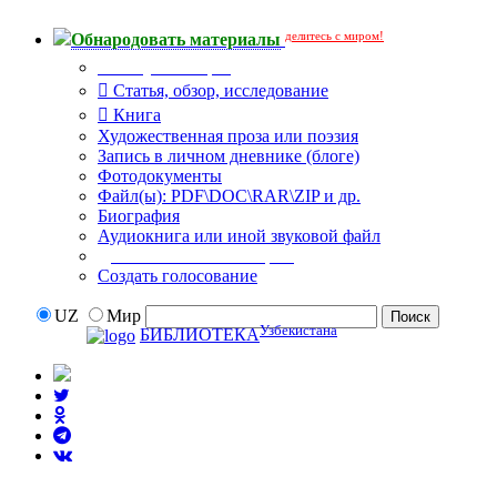
делитесь с миром!
Обнародовать материалы
Тип публикации
Статья, обзор, исследование
Книга
Художественная проза или поэзия
Запись в личном дневнике (блоге)
Фотодокументы
Файл(ы): PDF\DOC\RAR\ZIP и др.
Биография
Аудиокнига или иной звуковой файл
Дополнительные опции:
Создать голосование
UZ
Мир
Узбекистана
БИБЛИОТЕКА