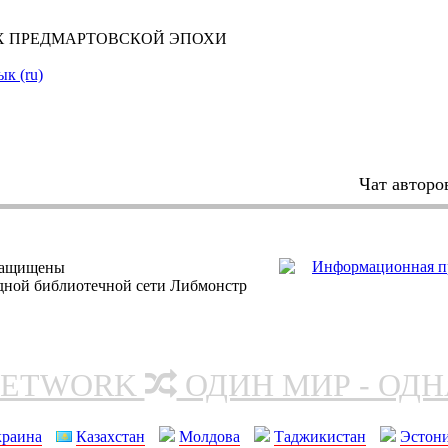
Х ПРЕДМАРТОВСКОЙ ЭПОХИ
ык (ru)
Чат авторо
защищены
одной библиотечной сети Либмонстр
NETWORK
ОДИН МИР - ОД
краина
Казахстан
Молдова
Таджикистан
Эстон