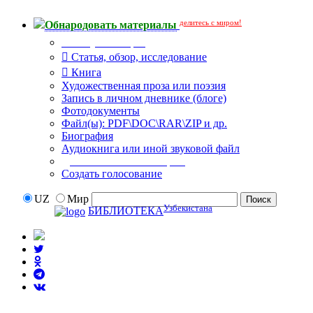
делитесь с миром!
Обнародовать материалы
Тип публикации
Статья, обзор, исследование
Книга
Художественная проза или поэзия
Запись в личном дневнике (блоге)
Фотодокументы
Файл(ы): PDF\DOC\RAR\ZIP и др.
Биография
Аудиокнига или иной звуковой файл
Дополнительные опции:
Создать голосование
UZ
Мир
Узбекистана
БИБЛИОТЕКА