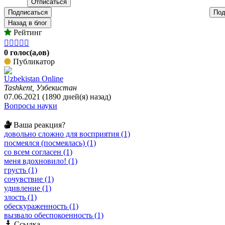
Подписаться
Под
Назад в блог
Рейтинг





0 голос(а,ов)
Публикатор
Uzbekistan Online
Tashkent, Узбекистан
07.06.2021 (1890 дней(я) назад)
Вопросы науки
Ваша реакция?
довольно сложно для восприятия (1)
посмеялся (посмеялась) (1)
со всем согласен (1)
меня вдохновило! (1)
грусть (1)
сочувствие (1)
удивление (1)
злость (1)
обескураженность (1)
вызвало обеспокоенность (1)
Ссылка