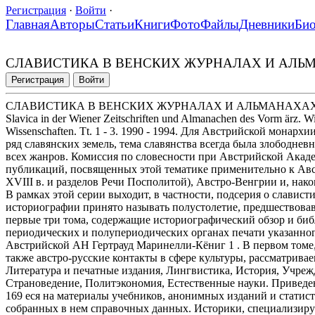
Регистрация
·
Войти
·
Главная
Авторы
Статьи
Книги
Фото
Файлы
Дневники
Би
СЛАВИСТИКА В ВЕНСКИХ ЖУРНАЛАХ И АЛЬ
Регистрация
Войти
СЛАВИСТИКА В ВЕНСКИХ ЖУРНАЛАХ И АЛЬМАНАХА
Slavica in der Wiener Zeitschriften und Almanachen des Vorm ärz. W
Wissenschaften. Tt. 1 - 3. 1990 - 1994. Для Австрийской монар
ряд славянских земель, тема славянства всегда была злободнев
всех жанров. Комиссия по словесности при Австрийской Акаде
публикаций, посвященных этой тематике применительно к Авс
XVIII в. и разделов Речи Посполитой), Австро-Венгрии и, нак
В рамках этой серии выходит, в частности, подсерия о славист
историографии принято называть полустолетие, предшествова
первые три тома, содержащие историографический обзор и би
периодических и полупериодических органах печати указанног
Австрийской АН Гертрауд Маринелли-Кёниг 1 . В первом томе
также австро-русские контакты в сфере культуры, рассматрива
Литература и печатные издания, Лингвистика, История, Учреж
Страноведение, Политэкономия, Естественные науки. Приведе
169 еся на материалы учебников, анонимных изданий и статист
собранных в нем справочных данных. Историки, специализир