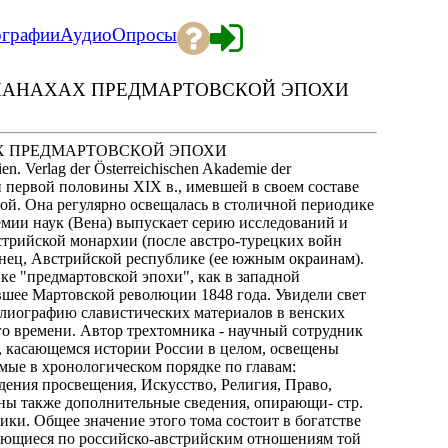
ографии
Аудио
Опросы
МАНАХАХ ПРЕДМАРТОВСКОЙ ЭПОХИ
Х ПРЕДМАРТОВСКОЙ ЭПОХИ
ien. Verlag der Österreichischen Akademie der
хии первой половины XIX в., имевшей в своем составе
ной. Она регулярно освещалась в столичной периодике
мии наук (Вена) выпускает серию исследований и
трийской монархии (после австро-турецких войн
онец, Австрийской республике (ее южным окраинам).
ике "предмартовской эпохи", как в западной
вшее Мартовской революции 1848 года. Увидели свет
блиографию славистических материалов в венских
о времени. Автор трехтомника - научный сотрудник
, касающемся истории России в целом, освещены
емые в хронологическом порядке по главам:
дения просвещения, Искусство, Религия, Право,
ны также дополнительные сведения, опирающи- стр.
ики. Общее значение этого тома состоит в богатстве
ующиеся по российско-австрийским отношениям той