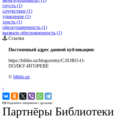
меня вдохновило! (1)
грусть (1)
сочувствие (1)
удивление (1)
злость (1)
обескураженность (1)
вызвало обеспокоенность (1)
Ссылка
Постоянный адрес данной публикации:
https://biblio.uz/blogs/entry/СЛОВО-О-
ПОЛКУ-ИГОРЕВЕ
©
biblio.uz
‹
›
Поделитесь материалом с друзьями
Партнёры Библиотеки