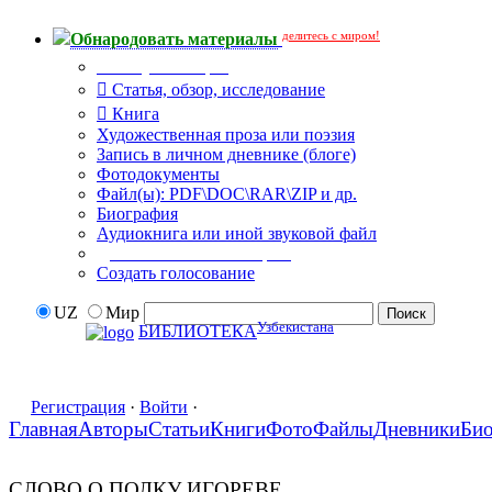
делитесь с миром!
Обнародовать материалы
Тип публикации
Статья, обзор, исследование
Книга
Художественная проза или поэзия
Запись в личном дневнике (блоге)
Фотодокументы
Файл(ы): PDF\DOC\RAR\ZIP и др.
Биография
Аудиокнига или иной звуковой файл
Дополнительные опции:
Создать голосование
UZ
Мир
Узбекистана
БИБЛИОТЕКА
Регистрация
·
Войти
·
Главная
Авторы
Статьи
Книги
Фото
Файлы
Дневники
Би
СЛОВО О ПОЛКУ ИГОРЕВЕ