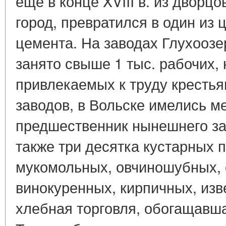
еще в конце XVIII в. из дворц
город, превратился в один из 
цемента. На заводах Глухооз
занято свыше 1 тыс. рабочих,
привлекаемых к труду кресть
заводов, в Вольске имелись м
предшественник нынешнего за
также три десятка кустарных 
мукомольных, овчиношубных, 
винокуренных, кирпичных, изв
хлебная торговля, обогащавш