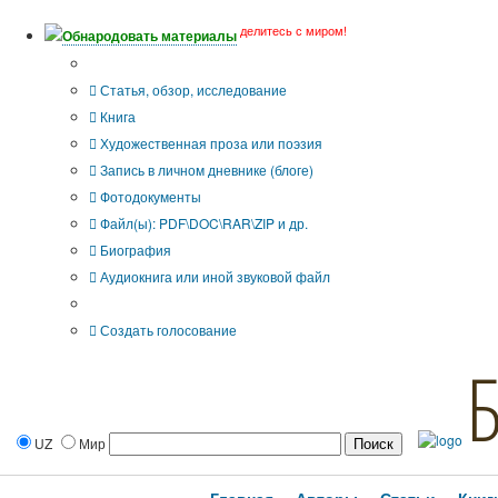
делитесь с миром!
Обнародовать материалы
Тип публикации
Статья, обзор, исследование
Книга
Художественная проза или поэзия
Запись в личном дневнике (блоге)
Фотодокументы
Файл(ы): PDF\DOC\RAR\ZIP и др.
Биография
Аудиокнига или иной звуковой файл
Дополнительные опции:
Создать голосование
UZ
Мир