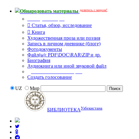
делитесь с миром!
Обнародовать материалы
Тип публикации
Статья, обзор, исследование
Книга
Художественная проза или поэзия
Запись в личном дневнике (блоге)
Фотодокументы
Файл(ы): PDF\DOC\RAR\ZIP и др.
Биография
Аудиокнига или иной звуковой файл
Дополнительные опции:
Создать голосование
UZ
Мир
Узбекистана
БИБЛИОТЕКА