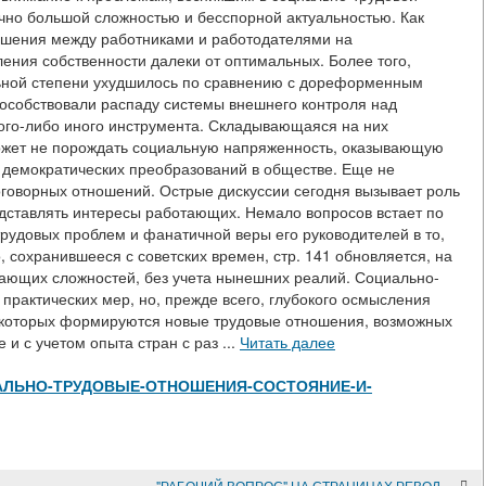
очно большой сложностью и бесспорной актуальностью. Как
ошения между работниками и работодателями на
ения собственности далеки от оптимальных. Более того,
льной степени ухудшилось по сравнению с дореформенным
собствовали распаду системы внешнего контроля над
кого-либо иного инструмента. Складывающаяся на них
может не порождать социальную напряженность, оказывающую
 демократических преобразований в обществе. Еще не
говорных отношений. Острые дискуссии сегодня вызывает роль
дставлять интересы работающих. Немало вопросов встает по
трудовых проблем и фанатичной веры его руководителей в то,
о, сохранившееся с советских времен, стр. 141 обновляется, на
кающих сложностей, без учета нынешних реалий. Социально-
 практических мер, но, прежде всего, глубокого осмысления
в которых формируются новые трудовые отношения, возможных
и с учетом опыта стран с раз ...
Читать далее
w/СОЦИАЛЬНО-ТРУДОВЫЕ-ОТНОШЕНИЯ-СОСТОЯНИЕ-И-
"РАБОЧИЙ ВОПРОС" НА СТРАНИЦАХ РЕВОЛЮЦИОННОЙ ПЕЧАТИ 1905 - 1907 ГОДОВ