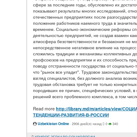
сфере за последние годы, обусловлено их достат
показывают результаты многих исследований, отн
отечественных предприятиях после разгосударствл
положение работников наемного труда в значите
временем. Социально-экономические реформы спо
деятельностью предприятий, не создав взамен ка
атмосфера безответственности и беззакония не 
непосредственное негативное влияние на процесс
сложились традиции и механизмы коллективных до
профсоюзов на предприятии и их способность пре
поводу отстраненности государства от социально-
что "рынок все уладит". Трудовое законодательств
взгляд специалистов, без должного анализа возни
трудовая обстановка требует не только конкретных
породивших ее причин, специфических условий, 
решений всего проблемного комплекса, в том числе 
Read more
http://library.md/m/articles/vie
ТЕНДЕНЦИИ-РАЗВИТИЯ-В-РОССИИ
Uzbekistan Online
·
2906 дней(я) назад
0
340
КРИВОЕ ЗЕРКАЛО СОЦИОЛОГИИ