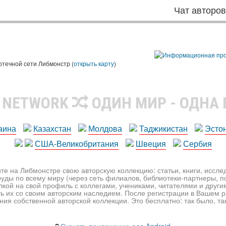
Чат авторо
ы
отечной сети Либмонстр (
открыть карту
)
R NETWORK
ОДИН МИР - ОДНА
аина
Казахстан
Молдова
Таджикистан
Эсто
США-Великобритания
Швеция
Сербия
те на Либмонстре свою авторскую коллекцию: статьи, книги, иссл
уды по всему миру (через сеть филиалов, библиотеки-партнеры, по
лкой на свой профиль с коллегами, учениками, читателями и друг
ь их со своим авторским наследием. После регистрации в Вашем 
ия собственной авторской коллекции. Это бесплатно: так было, так 