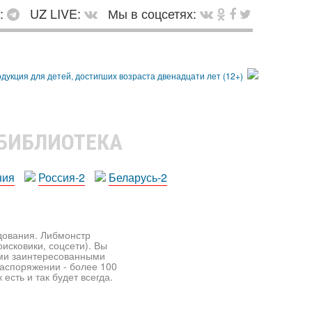
в:
UZ LIVE:
Мы в соцсетях:
 БИБЛИОТЕКА
ния
Россия-2
Беларусь-2
едования. Либмонстр
исковики, соцсети). Вы
ими заинтересованными
распоряжении - более 100
есть и так будет всегда.