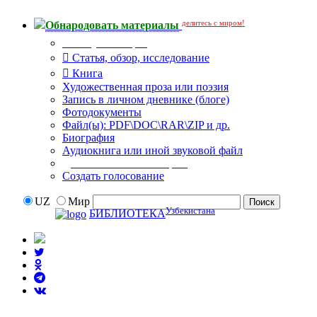
делитесь с миром!
Обнародовать материалы
Тип публикации
Статья, обзор, исследование
Книга
Художественная проза или поэзия
Запись в личном дневнике (блоге)
Фотодокументы
Файл(ы): PDF\DOC\RAR\ZIP и др.
Биография
Аудиокнига или иной звуковой файл
Дополнительные опции:
Создать голосование
UZ
Мир
Узбекистана
БИБЛИОТЕКА