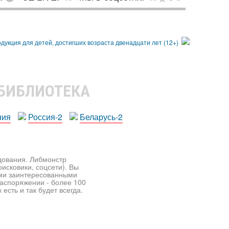
 БИБЛИОТЕКА
ния
Россия-2
Беларусь-2
едования. Либмонстр
исковики, соцсети). Вы
ими заинтересованными
распоряжении - более 100
есть и так будет всегда.