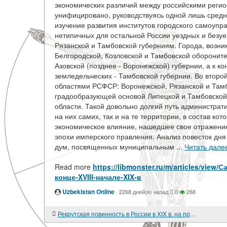
экономических различий между российскими регио
унифицировано, руководствуясь одной лишь средн
изучение развития институтов городского самоупр
нетипичных для остальной России уездных и безу
Рязанской и Тамбовской губерниям. Города, возник
Белгородской, Козловской и Тамбовской оборонител
Азовской (позднее - Воронежской) губернии, а к к
земледельческих - Тамбовской губернии. Во второ
областями РСФСР: Воронежской, Рязанской и Тамб
градообразующей основой Липецкой и Тамбовской 
области. Такой довольно долгий путь администрат
на них самих, так и на те территории, в состав к
экономическое влияние, нашедшее свое отражение
эпохи имперского правления. Анализ повесток дня
дум, посвященных муниципальным ...
Читать дале
Read more
https://libmonster.ru/m/articles/vi
конце-XVIII-начале-XIX-в
Uzbekistan Online
·
2268 дней(я) назад
0
268
Рекрутская повинность в России в XIX в. на примере Вологодской губернии