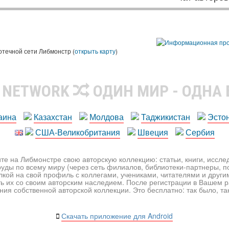
ы
отечной сети Либмонстр (
открыть карту
)
R NETWORK
ОДИН МИР - ОДНА
аина
Казахстан
Молдова
Таджикистан
Эсто
США-Великобритания
Швеция
Сербия
те на Либмонстре свою авторскую коллекцию: статьи, книги, иссл
уды по всему миру (через сеть филиалов, библиотеки-партнеры, по
лкой на свой профиль с коллегами, учениками, читателями и друг
ь их со своим авторским наследием. После регистрации в Вашем 
ия собственной авторской коллекции. Это бесплатно: так было, так 
Скачать приложение для Android