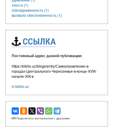
злость (1)
обескураженность (1)
вызвало обеспокоенность (1)
ССЫЛКА
Постоянный адрес данной публикации:
https://biblio.uz/blogs/entry/Самоуправление-в-
городах-Центрального-Черноземья-в-конце-XVIII-
начале-XIX-в
©
biblio.uz
Поделитесь материалом с друзьями