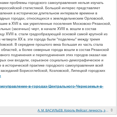
нами проблемы городского самоуправления нельзя изучать
ероссийской статистикой. Большой интерес представляет
авления в исторически длительном интервале времени в
ездных городах, относящихся к земледельческим Орловской,
шие в XVII в. как укрепленные поселения Московско-Рязанской,
ьных (засечных) черт, в начале XVIII в. вошли в состав
онцу XVIII в. стали градообразующей основой самой крупной из
й четверти XX в. эти города были "поделены" между тремя
овской. В середине прошлого века большая их часть стала
областей, а более северные города вошли в состав Рязанской
ивного подчинения и переподчинения этих городов оказал как
оторых они входили, серьезное социально-демографическое и
 в исторической практике городского самоуправления всей
 заседаний Борисоглебской, Козловской, Липецкой городских
е
ew/Самоуправление-в-городах-Центрального-Черноземья-в-
А. М. ВАСИЛЬЕВ. Король Фейсал: личность, эпоха, вера