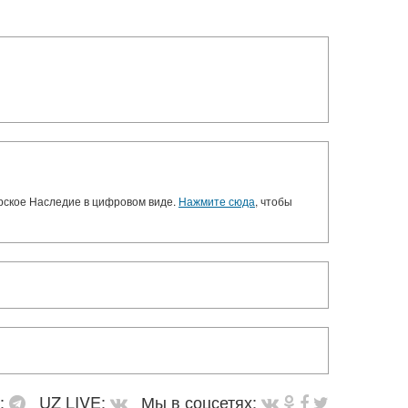
орское Наследие в цифровом виде.
Нажмите сюда
, чтобы
в:
UZ LIVE:
Мы в соцсетях: