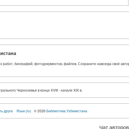
кистана
ких работ, биографий, фотодокументов, файлов. Сохраните навсегда своё авт
ального Черноземья в конце XVIII - начале XIX в.
ть друга
Язык (ru)
© 2026
Библиотека Узбекистана
Чат авторо