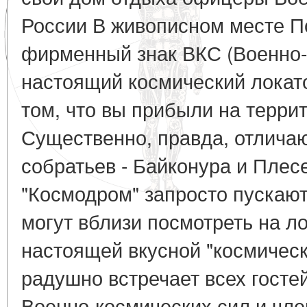
России В живописном месте П
фирменный знак ВКС (Военно-к
настоящий космический локато
том, что вы прибыли на терри
Существенно, правда, отлича
собратьев - Байконура и Плесе
"Космодром" запросто пускают
могут вблизи посмотреть на ло
настоящей вкусной "космическ
радушно встречает всех госте
Военно-космических сил и член