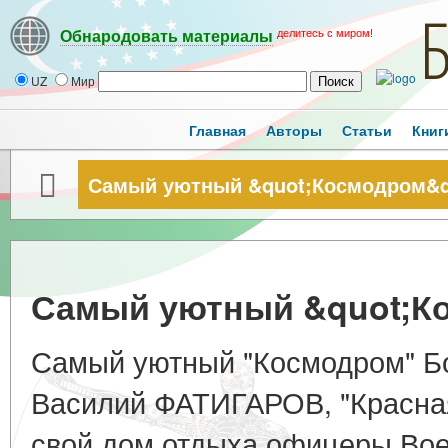
делитесь с миром!
Обнародовать материалы
UZ
Мир
Главная
Авторы
Статьи
Книг
Самый уютный &quot;Космодром&q
Самый уютный &quot;К
Самый уютный "Космодром" 
Василий ФАТИГАРОВ, "Красная
свой дом отдыха офицеры Вое