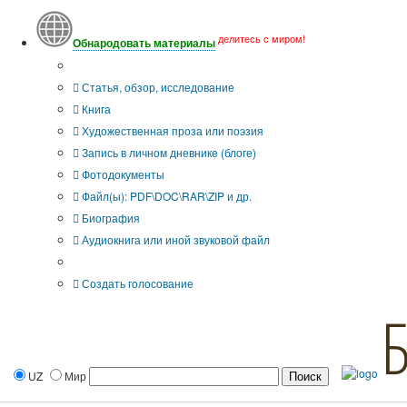
делитесь с миром!
Обнародовать материалы
Тип публикации
Статья, обзор, исследование
Книга
Художественная проза или поэзия
Запись в личном дневнике (блоге)
Фотодокументы
Файл(ы): PDF\DOC\RAR\ZIP и др.
Биография
Аудиокнига или иной звуковой файл
Дополнительные опции:
Создать голосование
UZ
Мир