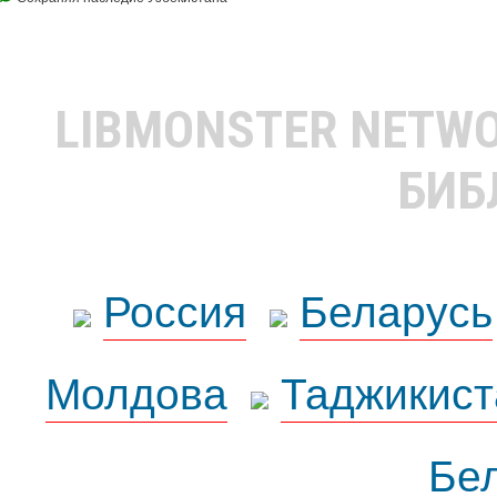
LIBMONSTER NETW
БИБ
Россия
Беларусь
Молдова
Таджикист
Бе