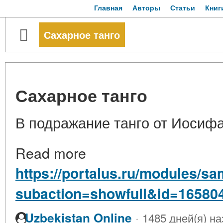
Главная
Авторы
Статьи
Книг
Сахарное танго
Сахарное танго
В подражание танго от Иосиф
Read more
https://portalus.ru/modules/s
subaction=showfull&id=16580
·
Uzbekistan Online
1485 дней(я) на