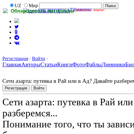
UZ
Мир
Узбекистана
делитесь с миром!
БИБЛИОТЕКА
Обнародовать материалы
Регистрация
·
Войти
·
Главная
Авторы
Статьи
Книги
Фото
Файлы
Дневники
Би
Сети азарта: путевка в Рай или в Ад? Давайте разберем
Регистрация
Войти
Сети азарта: путевка в Рай ил
разберемся...
Понимание того, что ты завис