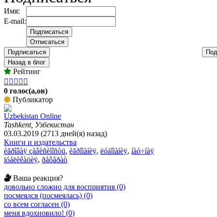
Имя:
E-mail:
Подписаться
Под
Назад в блог
Рейтинг





0 голос(а,ов)
Публикатор
Uzbekistan Online
Tashkent, Узбекистан
03.03.2019 (2713 дней(я) назад)
Книги и издательства
èãðîâàÿ çàâèñèìîñòü
,
èãðîìàíèÿ
,
ëóäîìàíèÿ
,
íàó÷íàÿ
ïóáëèêàöèÿ
,
ðåôåðàò
Ваша реакция?
довольно сложно для восприятия (0)
посмеялся (посмеялась) (0)
со всем согласен (0)
меня вдохновило! (0)