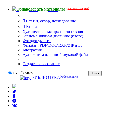
делитесь с миром!
Обнародовать материалы
Тип публикации
Статья, обзор, исследование
Книга
Художественная проза или поэзия
Запись в личном дневнике (блоге)
Фотодокументы
Файл(ы): PDF\DOC\RAR\ZIP и др.
Биография
Аудиокнига или иной звуковой файл
Дополнительные опции:
Создать голосование
UZ
Мир
Узбекистана
БИБЛИОТЕКА