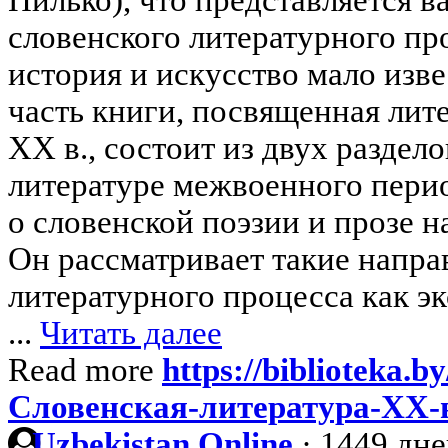
словенского литературного про
история и искусство мало изв
часть книги, посвященная лит
XX в., состоит из двух раздело
литературе межвоенного период
о словенской поэзии и прозе 
Он рассматривает такие напра
литературного процесса как э
...
Читать далее
Read more
https://biblioteka.by
Словенская-литература-XX-
Uzbekistan Online
·
1449 дне