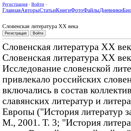
Регистрация
·
Войти
·
Главная
Авторы
Статьи
Книги
Фото
Файлы
Дневники
Би
Словенская литература XX века
Регистрация
Войти
Словенская литература XX ве
Словенская литература XX века
Исследование словенской лите
привлекало российских словен
включались в состав коллекти
славянских литератур и литер
Европы ("История литератур з
М., 2001. Т. 3; "История лите