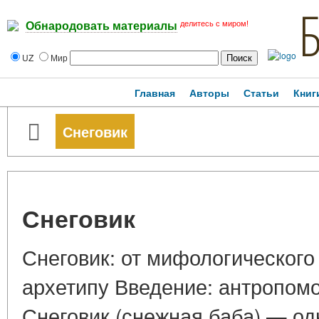
делитесь с миром!
Обнародовать материалы
UZ
Мир
Главная
Авторы
Статьи
Книг
Снеговик
Снеговик
Снеговик: от мифологического
архетипу Введение: антропо
Снеговик (снежная баба) — од