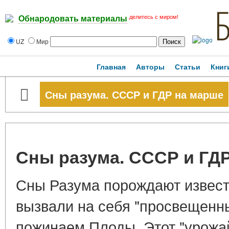
делитесь с миром!
Обнародовать материалы
UZ
Мир
Главная
Авторы
Статьи
Книг
Сны разума. СССР и ГДР на марше
Сны разума. СССР и ГД
Сны Разума порождают извест
вызвали на себя "просвещенны
пожинаем Плоды. Этот "урожай