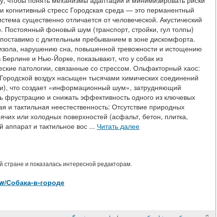
у, чтобы понять механизмы адаптации и минимизировать риски
 и когнитивный стресс Городская среда — это перманентный
истема существенно отличается от человеческой. Акустический
го. Постоянный фоновый шум (транспорт, стройки, гул толпы)
сопоставимо с длительным пребыванием в зоне дискомфорта.
тизола, нарушению сна, повышенной тревожности и истощению
Берлине и Нью-Йорке, показывают, что у собак из
ские патологии, связанные со стрессом. Ольфакторный хаос:
 Городской воздух насыщен тысячами химических соединений
и), что создает «информационный шум», затрудняющий
ь фрустрацию и снижать эффективность одного из ключевых
я и тактильная неестественность: Отсутствие природных
ячих или холодных поверхностей (асфальт, бетон, плитка,
 аппарат и тактильное вос ...
Читать далее
 стране и показалась интересной редакторам.
view/Собака-в-городе