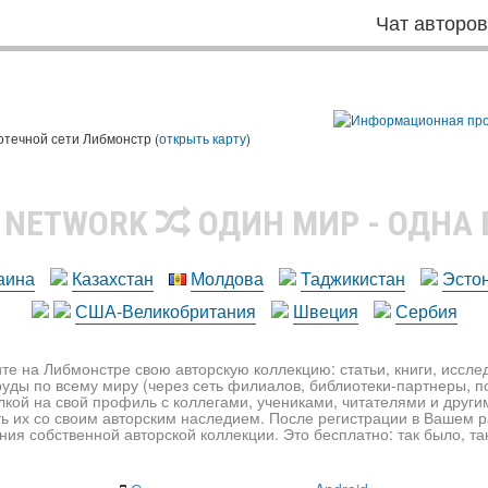
Чат авторо
ы
отечной сети Либмонстр (
открыть карту
)
R NETWORK
ОДИН МИР - ОДНА
аина
Казахстан
Молдова
Таджикистан
Эсто
США-Великобритания
Швеция
Сербия
те на Либмонстре свою авторскую коллекцию: статьи, книги, иссл
уды по всему миру (через сеть филиалов, библиотеки-партнеры, по
лкой на свой профиль с коллегами, учениками, читателями и друг
ь их со своим авторским наследием. После регистрации в Вашем 
ия собственной авторской коллекции. Это бесплатно: так было, так 