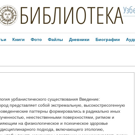
БИБЛИОТЕКА
Узб
тьи
Книги
Фото
Файлы
Дневники
Биографии
Ауд
логия урбанистического существования Введение:
ород представляет собой экстремальную, высокостресогенную
 и поведенческие паттерны формировались в радикально иных
кученностью, неестественными поверхностями, ритмом и
ияющим на физиологическое и психическое здоровье
еждисциплинарного подхода, включающего этологию,