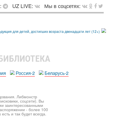
в:
UZ LIVE:
Мы в соцсетях:
 БИБЛИОТЕКА
ния
Россия-2
Беларусь-2
едования. Либмонстр
исковики, соцсети). Вы
ими заинтересованными
распоряжении - более 100
есть и так будет всегда.