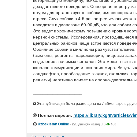
ветеринарную медицину, психологию и урбанистик
дезадаптивного поведения. Сенсорная перегрузка
штурм для органов чувств собаки, чья сенсорная с
стресс: Слух собаки в 4-5 раз острее человеческо
находится в диапазоне 60-90 дБ, что для собаки 
Это ведет к хроническому повышению уровня кор
нервной системы. Исследования, проводившиеся в 
центральных районов чаще встречаются поведенче
Обоняние собаки в миллионы раз чувствительнее.
(выхлопы, реагенты, парфюмерия, пищевые запах
выделение значимых сигналов. Это может вызыват
каналов коммуникации и познания мира. Визуальна
ландшафтов, преобладание гладких, скользких, гор
решетки) негативно влияет на опорно-двигательный
____________________
Эта публикация была размещена на Либмонстре в другой
Полная версия:
https://library.kg/m/articles/
Uzbekistan Online
·
220 дней(я) назад
0
165