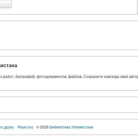
кистана
ких работ, биографий, фотодокументов, файлов. Сохраните навсегда своё авт
ть друга
Язык (ru)
© 2026
Библиотека Узбекистана