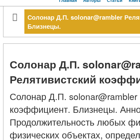
Главная
Авторы
Статьи
Книг
Солонар Д.П. solonar@rambler Рел
Близнецы.
Солонар Д.П. solonar@r
Релятивистский коэффи
Солонар Д.П. solonar@rambler
коэффициент. Близнецы. Анн
Продолжительность любых фи
физических объектах, опреде