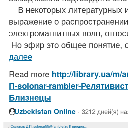
В некоторых литературных ис
выражение о распространении 
электромагнитных волн, отно
Но эфир это общее понятие, 
далее
Read more
http://library.ua/m
П-solonar-rambler-Релятиви
Близнецы
·
Uzbekistan Online
3212 дней(я) на
Солонар Д.П.,solonar55@rambler.ru К продолжительности физических процессов в инерциальных системах