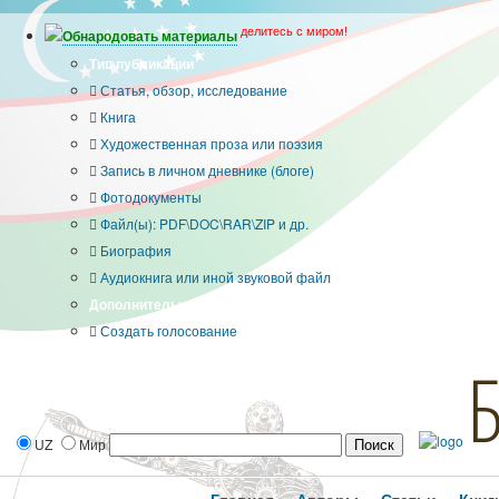
делитесь с миром!
Обнародовать материалы
Тип публикации
Статья, обзор, исследование
Книга
Художественная проза или поэзия
Запись в личном дневнике (блоге)
Фотодокументы
Файл(ы): PDF\DOC\RAR\ZIP и др.
Биография
Аудиокнига или иной звуковой файл
Дополнительные опции:
Создать голосование
UZ
Мир