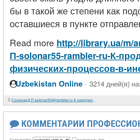
бы в такой же степени как по
оставшиеся в пункте отправле
Read more
http://library.ua/m
П-solonar55-rambler-ru-К-пр
физических-процессов-в-ин
·
Uzbekistan Online
3214 дней(я) на
СолонарД.П solonar55@rambler.ru К электрической постоянной вакуума. Электрон
КОММЕНТАРИИ ПРОФЕССИОН
Сортировка:
развернуть все