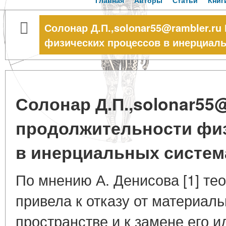
Главная
Авторы
Статьи
Книг
Солонар Д.П.,solonar55@rambler.ru
физических процессов в инерциал
Солонар Д.П.,solonar55@
продолжительности фи
в инерциальных систем
По мнению А. Денисова [1] те
привела к отказу от материал
пространстве и к замене его 