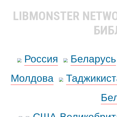
LIBMONSTER NETW
БИБ
Россия
Беларусь
Молдова
Таджикист
Бе
США-Великобрит