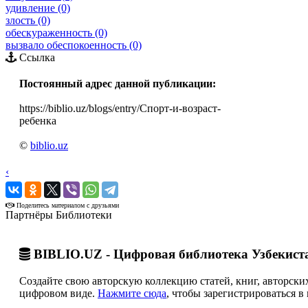
удивление (0)
злость (0)
обескураженность (0)
вызвало обеспокоенность (0)
Ссылка
Постоянный адрес данной публикации:
https://biblio.uz/blogs/entry/Спорт-и-возраст-
ребенка
©
biblio.uz
‹
›
Поделитесь материалом с друзьями
Партнёры Библиотеки
BIBLIO.UZ - Цифровая библиотека Узбекист
Создайте свою авторскую коллекцию статей, книг, авторских
цифровом виде.
Нажмите сюда
, чтобы зарегистрироваться в 