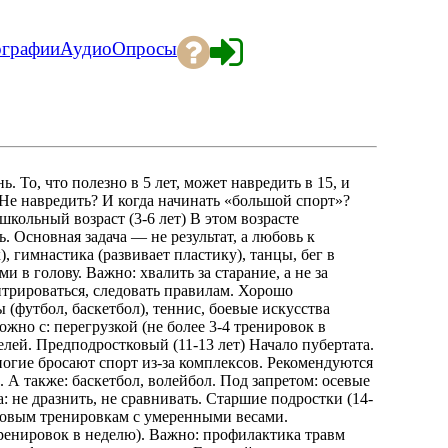
ографии
Аудио
Опросы
. То, что полезно в 5 лет, может навредить в 15, и
 Не навредить? И когда начинать «большой спорт»?
кольный возраст (3-6 лет) В этом возрасте
. Основная задача — не результат, а любовь к
 гимнастика (развивает пластику), танцы, бег в
и в голову. Важно: хвалить за старание, а не за
нтрироваться, следовать правилам. Хорошо
 (футбол, баскетбол), теннис, боевые искусства
ожно с: перегрузкой (не более 3-4 тренировок в
лей. Предподростковый (11-13 лет) Начало пубертата.
ногие бросают спорт из-за комплексов. Рекомендуются
 А также: баскетбол, волейбол. Под запретом: осевые
 не дразнить, не сравнивать. Старшие подростки (14-
ловым тренировкам с умеренными весами.
ренировок в неделю). Важно: профилактика травм