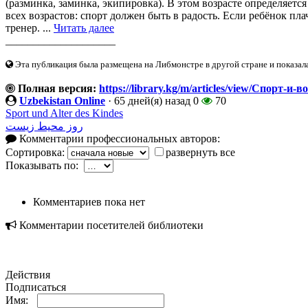
(разминка, заминка, экипировка). В этом возрасте определяет
всех возрастов: спорт должен быть в радость. Если ребёнок пла
тренер. ...
Читать далее
____________________
Эта публикация была размещена на Либмонстре в другой стране и показал
Полная версия:
https://library.kg/m/articles/view/Спорт-и-
Uzbekistan Online
·
65 дней(я) назад
0
70
Sport und Alter des Kindes
روز محیط زیست
Комментарии профессиональных авторов:
Сортировка:
развернуть все
Показывать по:
Комментариев пока нет
Комментарии посетителей библиотеки
Действия
Подписаться
Имя: