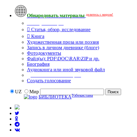
делитесь с миром!
Обнародовать материалы
Тип публикации
Статья, обзор, исследование
Книга
Художественная проза или поэзия
Запись в личном дневнике (блоге)
Фотодокументы
Файл(ы): PDF\DOC\RAR\ZIP и др.
Биография
Аудиокнига или иной звуковой файл
Дополнительные опции:
Создать голосование
UZ
Мир
Узбекистана
БИБЛИОТЕКА