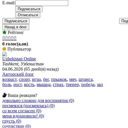
E-mail:
Подписаться
Под
Назад в блог
Рейтинг





0 голос(а,ов)
Публикатор
Uzbekistan Online
Tashkent, Узбекистан
04.06.2026 (65 дней(я) назад)
Авторский блог
возраст
,
спорт
,
игра
,
бег
,
прыжок
,
мяч
,
штанга
,
боль
,
рост
,
кость
,
мышца
,
страх
,
тренер
,
победа
,
зал
Ваша реакция?
довольно сложно для восприятия (0)
посмеялся (посмеялась) (0)
со всем согласен (0)
меня вдохновило! (0)
грусть (0)
сочувствие (0)