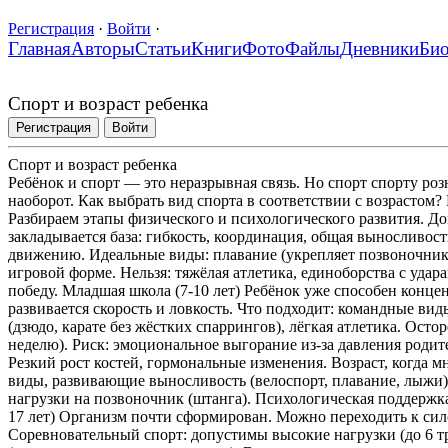
Регистрация
·
Войти
·
Главная
Авторы
Статьи
Книги
Фото
Файлы
Дневники
Би
Спорт и возраст ребенка
Регистрация
Войти
Спорт и возраст ребенка
Ребёнок и спорт — это неразрывная связь. Но спорт спорту рознь
наоборот. Как выбрать вид спорта в соответствии с возрастом?
Разбираем этапы физического и психологического развития. Дош
закладывается база: гибкость, координация, общая выносливость
движению. Идеальные виды: плавание (укрепляет позвоночник),
игровой форме. Нельзя: тяжёлая атлетика, единоборства с ударам
победу. Младшая школа (7-10 лет) Ребёнок уже способен конце
развивается скорость и ловкость. Что подходит: командные виды
(дзюдо, карате без жёстких спаррингов), лёгкая атлетика. Остор
неделю). Риск: эмоциональное выгорание из-за давления родите
Резкий рост костей, гормональные изменения. Возраст, когда м
виды, развивающие выносливость (велоспорт, плавание, лыжи).
нагрузки на позвоночник (штанга). Психологическая поддержка:
17 лет) Организм почти сформирован. Можно переходить к си
Соревновательный спорт: допустимы высокие нагрузки (до 6 т