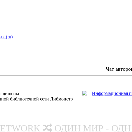
ык (ru)
Чат авторо
защищены
одной библиотечной сети Либмонстр
NETWORK
ОДИН МИР - ОД