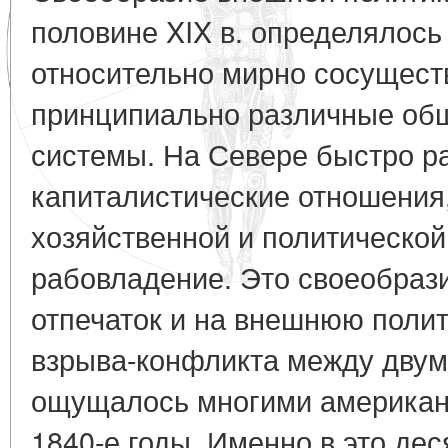
половине XIX в. определялось 
относительно мирно сосущест
принципиально различные об
системы. На Севере быстро р
капиталистические отношения,
хозяйственной и политическо
рабовладение. Это своеобраз
отпечаток и на внешнюю поли
взрыва-конфликта между двум
ощущалось многими американ
1840-е годы. Именно в это де