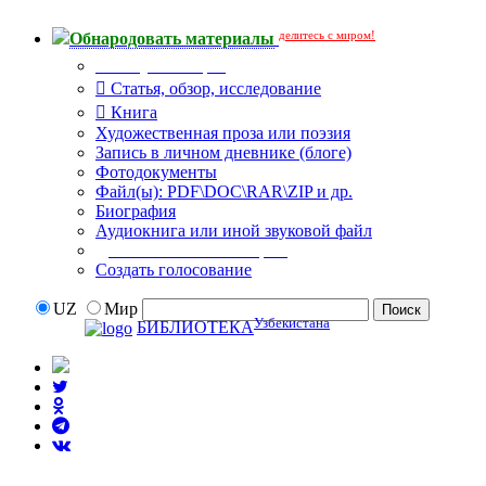
делитесь с миром!
Обнародовать материалы
Тип публикации
Статья, обзор, исследование
Книга
Художественная проза или поэзия
Запись в личном дневнике (блоге)
Фотодокументы
Файл(ы): PDF\DOC\RAR\ZIP и др.
Биография
Аудиокнига или иной звуковой файл
Дополнительные опции:
Создать голосование
UZ
Мир
Узбекистана
БИБЛИОТЕКА