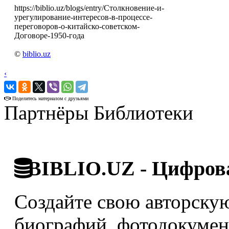
https://biblio.uz/blogs/entry/Столкновение-и-
урегулирование-интересов-в-процессе-
переговоров-о-китайско-советском-
Договоре-1950-года
©
biblio.uz
‹
›
Поделитесь материалом с друзьями
Партнёры Библиотеки
BIBLIO.UZ - Цифрова
Создайте свою авторскую
биографий, фотодокумент