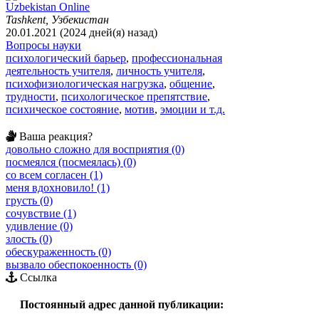
Uzbekistan Online
Tashkent, Узбекистан
20.01.2021 (2024 дней(я) назад)
Вопросы науки
психологический барьер
,
профессиональная
деятельность учителя
,
личность учителя
,
психофизиологическая нагрузка
,
общение
,
трудности
,
психологическое препятствие
,
психическое состояние
,
мотив
,
эмоции и т.д.
Ваша реакция?
довольно сложно для восприятия (0)
посмеялся (посмеялась) (0)
со всем согласен (1)
меня вдохновило! (1)
грусть (0)
сочувствие (1)
удивление (0)
злость (0)
обескураженность (0)
вызвало обеспокоенность (0)
Ссылка
Постоянный адрес данной публикации: