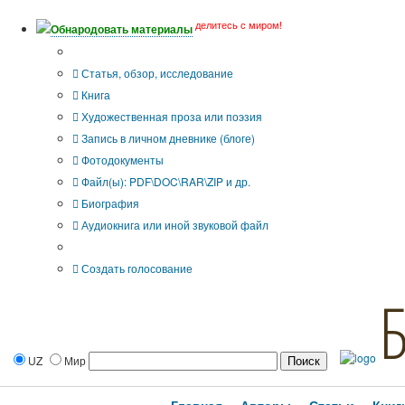
делитесь с миром!
Обнародовать материалы
Тип публикации
Статья, обзор, исследование
Книга
Художественная проза или поэзия
Запись в личном дневнике (блоге)
Фотодокументы
Файл(ы): PDF\DOC\RAR\ZIP и др.
Биография
Аудиокнига или иной звуковой файл
Дополнительные опции:
Создать голосование
UZ
Мир