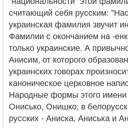
"национальности" этой фамили
считающий себя русским: "На
украинская фамилия звучит и
Фамилии с окончанием на -енк
только украинские. А привычн
Анисим, от которого образова
украинских говорах произноси
каноническое церковное напис
Народные формы этого имени р
Онисько, Онишко; в белорусс
русских - Аниска, Аниська и А