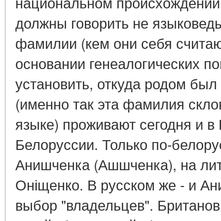
национальном происхождени
должны говорить не языковеды
фамилии (кем они себя считаю
основании генеалогических п
установить, откуда родом был
(именно так эта фамилия скло
языке) проживают сегодня и в 
Белоруссии. Только по-белору
Анишченка (Ашшченка), на ли
Оніщенко. В русском же - и А
выбор "владельцев". Британов