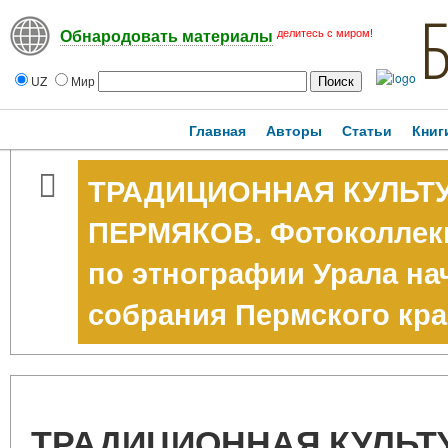
делитесь с миром!
Обнародовать материалы
UZ
Мир
Главная
Авторы
Статьи
Книг
ТРАДИЦИОННАЯ КУЛЬТУ
ПЕРМЯКОВ. Фотоколлекц
по этнографии Урала нач
собрания Пермского кра
ТРАДИЦИОННАЯ КУЛЬТУ