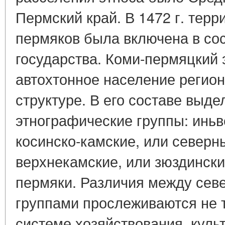
Пермский край. В 1472 г. терр
пермяков была включена в сос
государства. Коми-пермяцкий
автохтонное население регион
структуре. В его составе выд
этнографические группы: иньв
косинско-камские, или северны
верхнекамские, или зюздински
пермяки. Различия между се
группами прослеживаются не то
системе хозяйствования, куль