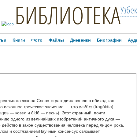
БИБЛИОТЕКА
Узбе
тьи
Книги
Фото
Файлы
Дневники
Биографии
Ауд
ерсального закона Слово «трагедия» вошло в обиход как
о исконное греческое значение — τραγῳδία (tragōidía) —
agos — козел и ōidē — песнь). Этот странный, почти
анию одного из величайших изобретений античного духа —
действо в закон существования человека перед лицом рока,
уалом и состязаниемНаучный консенсус связывает