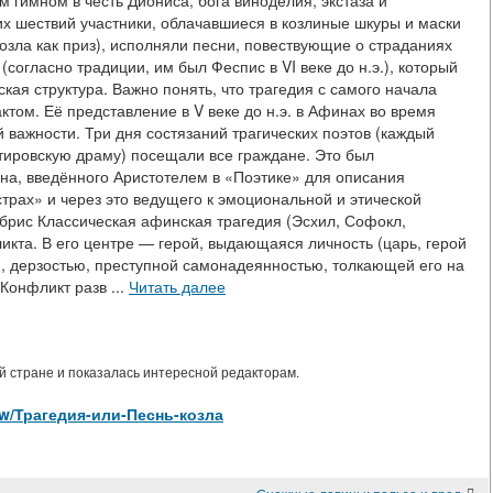
гимном в честь Диониса, бога виноделия, экстаза и
х шествий участники, облачавшиеся в козлиные шкуры и маски
козла как приз), исполняли песни, повествующие о страданиях
согласно традиции, им был Феспис в VI веке до н.э.), который
ская структура. Важно понять, что трагедия с самого начала
том. Её представление в V веке до н.э. в Афинах во время
важности. Три дня состязаний трагических поэтов (каждый
тировскую драму) посещали все граждане. Это был
на, введённого Аристотелем в «Поэтике» для описания
трах» и через это ведущего к эмоциональной и этической
ибрис Классическая афинская трагедия (Эсхил, Софокл,
кта. В его центре — герой, выдающаяся личность (царь, герой
, дерзостью, преступной самонадеянностью, толкающей его на
Конфликт разв ...
Читать далее
 стране и показалась интересной редакторам.
/view/Трагедия-или-Песнь-козла