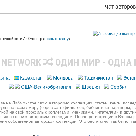
Чат авторо
ы
отечной сети Либмонстр (
открыть карту
)
R NETWORK
ОДИН МИР - ОДНА
аина
Казахстан
Молдова
Таджикистан
Эсто
США-Великобритания
Швеция
Сербия
те на Либмонстре свою авторскую коллекцию: статьи, книги, иссл
уды по всему миру (через сеть филиалов, библиотеки-партнеры, по
лкой на свой профиль с коллегами, учениками, читателями и друг
ь их со своим авторским наследием. После регистрации в Вашем 
ия собственной авторской коллекции. Это бесплатно: так было, так 