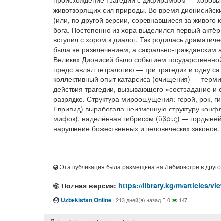
происхождение трагедии с дифирамбом — хоровым 
животворящих сил природы. Во время дионисийски
(или, по другой версии, соревнавшиеся за живого 
бога. Постепенно из хора выделился первый актёр (
вступил с хором в диалог. Так родилась драматиче
была не развлечением, а сакрально-гражданским ак
Великих Дионисий было событием государственной 
представлял тетралогию — три трагедии и одну са
коллективный опыт катарсиса (очищения) — терми
действия трагедии, вызывающего «сострадание и с
разрядке. Структура мироощущения: герой, рок, г
Еврипид) выработала неизменную структуру конфли
мифов), наделённая гибрисом (ὕβρις) — гордыней
нарушение божественных и человеческих законов. 
____________________
Эта публикация была размещена на Либмонстре в другой
Полная версия:
https://library.kg/m/articles
Uzbekistan Online
·
213 дней(я) назад
0
147