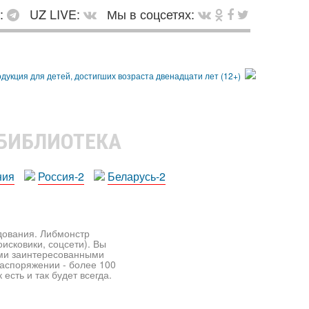
в:
UZ LIVE:
Мы в соцсетях:
 БИБЛИОТЕКА
ния
Россия-2
Беларусь-2
едования. Либмонстр
исковики, соцсети). Вы
ими заинтересованными
распоряжении - более 100
есть и так будет всегда.