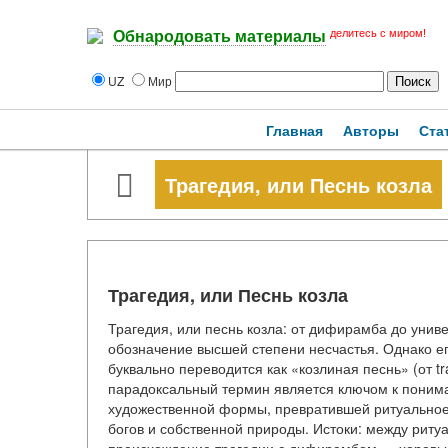
делитесь с миром!
Обнародовать материалы
UZ
Мир
Главная
Авторы
Ста
Трагедия, или Песнь козла
Трагедия, или Песнь козла
Трагедия, или песнь козла: от дифирамба до унив
обозначение высшей степени несчастья. Однако ег
буквально переводится как «козлиная песнь» (от tr
парадоксальный термин является ключом к поним
художественной формы, превратившей ритуальное 
богов и собственной природы. Истоки: между рит