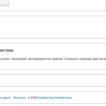
кистана
ких работ, биографий, фотодокументов, файлов. Сохраните навсегда своё авт
ть друга
Язык (ru)
© 2026
Библиотека Узбекистана