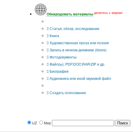
делитесь с миром!
Обнародовать материалы
Тип публикации
Статья, обзор, исследование
Книга
Художественная проза или поэзия
Запись в личном дневнике (блоге)
Фотодокументы
Файл(ы): PDF\DOC\RAR\ZIP и др.
Биография
Аудиокнига или иной звуковой файл
Дополнительные опции:
Создать голосование
UZ
Мир