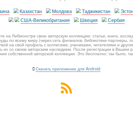
аина
Казахстан
Молдова
Таджикистан
Эсто
США-Великобритания
Швеция
Сербия
те на Либмонстре свою авторскую коллекцию: статьи, книги, иссл
уды по всему миру (через сеть филиалов, библиотеки-партнеры, по
лкой на свой профиль с коллегами, учениками, читателями и друг
ь их со своим авторским наследием. После регистрации в Вашем 
ия собственной авторской коллекции. Это бесплатно: так было, так 
Скачать приложение для Android