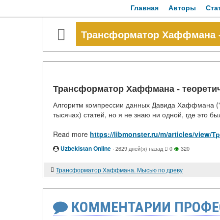
Главная
Авторы
Ста
Трансформатор Хаффмана -
Трансформатор Хаффмана - теоретич
Алгоритм компрессии данных Давида Хаффмана ("
тысячах) статей, но я не знаю ни одной, где это 
Read more
https://libmonster.ru/m/articles/vi
Uzbekistan Online
·
2629 дней(я) назад
0
320
Трансформатор Хаффмана. Мысью по древу
КОММЕНТАРИИ ПРОФЕ