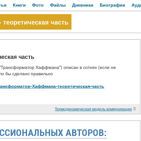
тьи
Книги
Фото
Файлы
Дневники
Биографии
Ауд
 теоретическая часть
еская часть
Трансформатор Хаффмана") описан в сотнях (если не
было бы сделано правильно
ew/Трансформатор-Хаффмана-теоретическая-часть
Термодинамическая модель коммуникации
ССИОНАЛЬНЫХ АВТОРОВ: