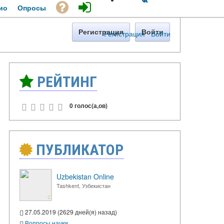
ио
Опросы
Регистрация
Войти
Регистрация
·
Войти
РЕЙТИНГ
0 голос(а,ов)
ПУБЛИКАТОР
Uzbekistan Online
Tashkent, Узбекистан
27.05.2019 (2629 дней(я) назад)
Вопросы науки