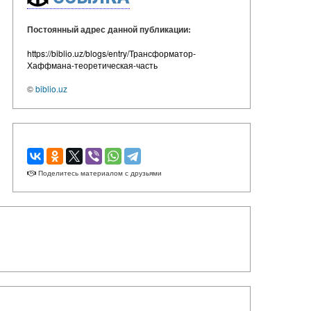
Постоянный адрес данной публикации:
https://biblio.uz/blogs/entry/Трансформатор-
Хаффмана-теоретическая-часть
©
biblio.uz
Поделитесь материалом с друзьями