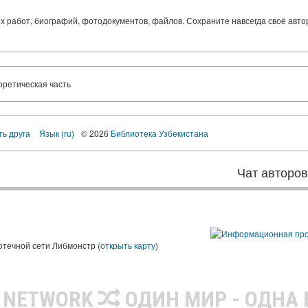
ких работ, биографий, фотодокументов, файлов. Сохраните навсегда своё авт
ретическая часть
ть друга
Язык (ru)
© 2026
Библиотека Узбекистана
Чат авторо
ы
отечной сети Либмонстр (
открыть карту
)
R NETWORK
ОДИН МИР - ОДНА