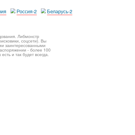
ния
Россия-2
Беларусь-2
едования. Либмонстр
исковики, соцсети). Вы
ими заинтересованными
распоряжении - более 100
есть и так будет всегда.