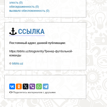
злость (0)
обескураженность (0)
вызвало обеспокоенность (0)
ССЫЛКА
Постоянный адрес данной публикации:
https://biblio.uz/blogs/entry/Тренер-футбольной-
команды
©
biblio.uz
Поделитесь материалом с друзьями