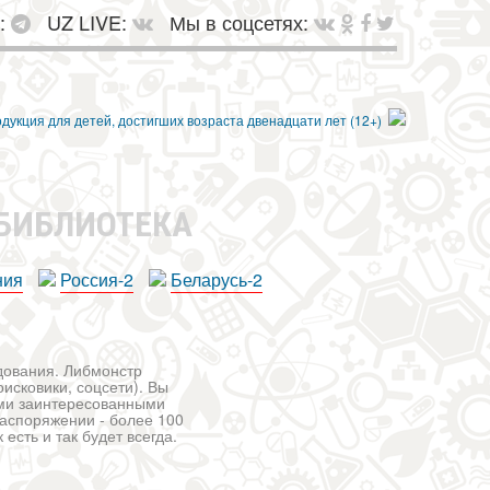
в:
UZ LIVE:
Мы в соцсетях:
 БИБЛИОТЕКА
ния
Россия-2
Беларусь-2
едования. Либмонстр
исковики, соцсети). Вы
ими заинтересованными
распоряжении - более 100
есть и так будет всегда.