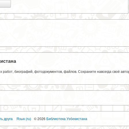
кистана
ких работ, биографий, фотодокументов, файлов. Сохраните навсегда своё авт
ть друга
Язык (ru)
© 2026
Библиотека Узбекистана