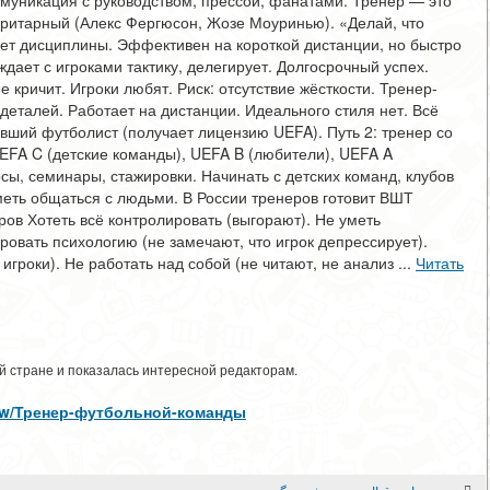
ммуникация с руководством, прессой, фанатами. Тренер — это
ритарный (Алекс Фергюсон, Жозе Моуринью). «Делай, что
бует дисциплины. Эффективен на короткой дистанции, но быстро
дает с игроками тактику, делегирует. Долгосрочный успех.
 кричит. Игроки любят. Риск: отсутствие жёсткости. Тренер-
деталей. Работает на дистанции. Идеального стиля нет. Всё
бывший футболист (получает лицензию UEFA). Путь 2: тренер со
UEFA C (детские команды), UEFA B (любители), UEFA A
сы, семинары, стажировки. Начинать с детских команд, клубов
уметь общаться с людьми. В России тренеров готовит ВШТ
ов Хотеть всё контролировать (выгорают). Не уметь
ировать психологию (не замечают, что игрок депрессирует).
игроки). Не работать над собой (не читают, не анализ ...
Читать
 стране и показалась интересной редакторам.
s/view/Тренер-футбольной-команды