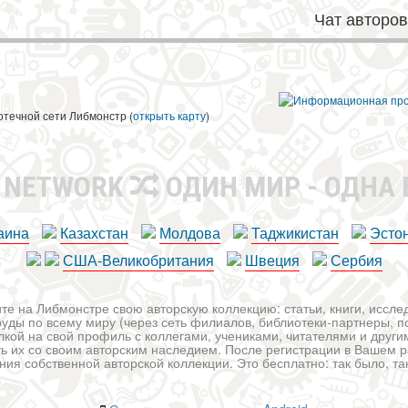
Чат авторо
ы
отечной сети Либмонстр (
открыть карту
)
R NETWORK
ОДИН МИР - ОДНА
аина
Казахстан
Молдова
Таджикистан
Эсто
США-Великобритания
Швеция
Сербия
те на Либмонстре свою авторскую коллекцию: статьи, книги, иссл
уды по всему миру (через сеть филиалов, библиотеки-партнеры, по
лкой на свой профиль с коллегами, учениками, читателями и друг
ь их со своим авторским наследием. После регистрации в Вашем 
ия собственной авторской коллекции. Это бесплатно: так было, так 