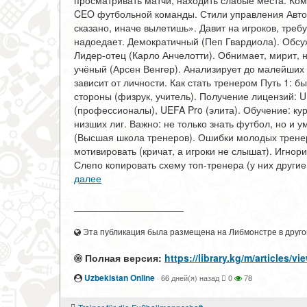
просматривать матчи, находить слабые места. Ко
CEO футбольной команды. Стили управления Авто
сказано, иначе вылетишь». Давит на игроков, тре
надоедает. Демократичный (Пеп Гвардиола). Обсуж
Лидер-отец (Карло Анчелотти). Обнимает, мирит, не
учёный (Арсен Венгер). Анализирует до малейших 
зависит от личности. Как стать тренером Путь 1: 
стороны (физрук, учитель). Получение лицензий: 
(профессионалы), UEFA Pro (элита). Обучение: кур
низших лиг. Важно: не только знать футбол, но и 
(Высшая школа тренеров). Ошибки молодых тренер
мотивировать (кричат, а игроки не слышат). Игнор
Слепо копировать схему топ-тренера (у них другие 
далее
____________________
Эта публикация была размещена на Либмонстре в другой
Полная версия:
https://library.kg/m/article
Uzbekistan Online
·
66 дней(я) назад
0
78