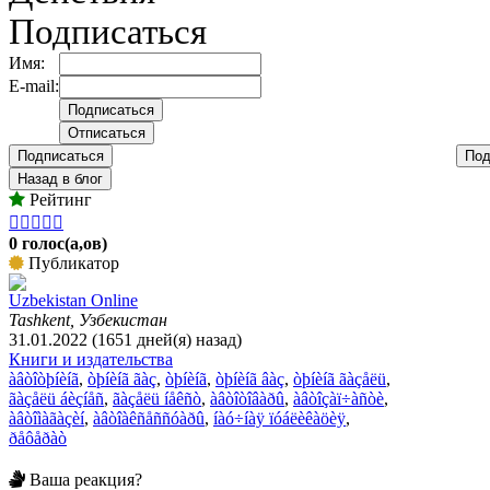
Подписаться
Имя:
E-mail:
Подписаться
Под
Назад в блог
Рейтинг





0 голос(а,ов)
Публикатор
Uzbekistan Online
Tashkent, Узбекистан
31.01.2022 (1651 дней(я) назад)
Книги и издательства
àâòîòþíèíã
,
òþíèíã ãàç
,
òþíèíã
,
òþíèíã âàç
,
òþíèíã ãàçåëü
,
ãàçåëü áèçíåñ
,
ãàçåëü íåêñò
,
àâòîòîâàðû
,
àâòîçàï÷àñòè
,
àâòîìàãàçèí
,
àâòîàêñåññóàðû
,
íàó÷íàÿ ïóáëèêàöèÿ
,
ðåôåðàò
Ваша реакция?