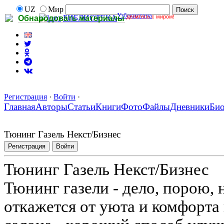
UZ
Мир
Узбекистана
делитесь с миром!
БИБЛИОТЕКА
Обнародовать материалы
Регистрация
·
Войти
·
Главная
Авторы
Статьи
Книги
Фото
Файлы
Дневники
Би
Тюнинг Газель Некст/Бизнес
Регистрация
Войти
Тюнинг Газель Некст/Бизнес
Тюнинг газели - дело, порою, 
откажется от уюта и комфорта