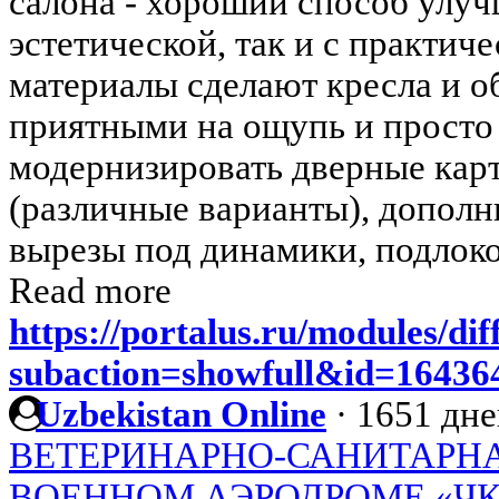
салона - хороший способ улучш
эстетической, так и с практич
материалы сделают кресла и 
приятными на ощупь и просто
модернизировать дверные карт
(различные варианты), допол
вырезы под динамики, подлок
Read more
https://portalus.ru/modules/di
subaction=showfull&id=1643
Uzbekistan Online
·
1651 дне
ВЕТЕРИНАРНО-САНИТАРН
ВОЕННОМ АЭРОДРОМЕ «Ч